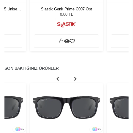
1 55 Unisex
Slastik Gonk Prime C007 Opt
L
ğü
L
0,00 TL
SON BAKTIĞINIZ ÜRÜNLER
+
2
+
2