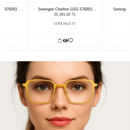
GSG 576003
Serengeti Charlton GSG 576003
Serengeti
zlüğü
Unisex Güneş Gözlüğü
Unis
L
35.391,60 TL