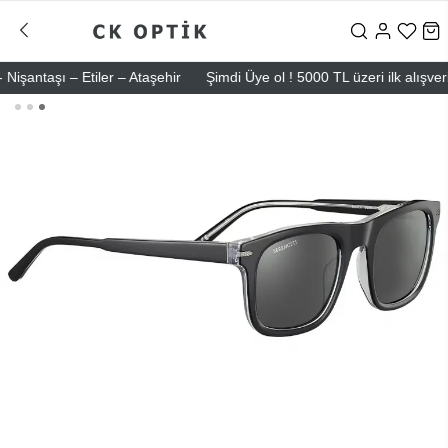
ntaşı – Etiler – Ataşehir
Şimdi Üye ol ! 5000 TL üzeri ilk alışverişi