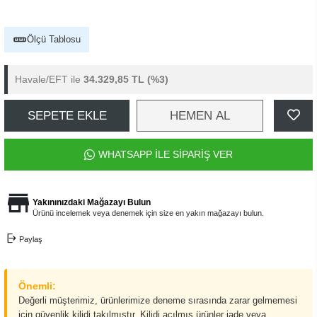
Ölçü Tablosu
Havale/EFT ile
34.329,85 TL
(%3)
SEPETE EKLE
HEMEN AL
WHATSAPP İLE SİPARİŞ VER
Yakınınızdaki Mağazayı Bulun
Ürünü incelemek veya denemek için size en yakın mağazayı bulun.
Paylaş
Önemli:
Değerli müşterimiz, ürünlerimize deneme sırasında zarar gelmemesi
için güvenlik kilidi takılmıştır. Kilidi açılmış ürünler iade veya