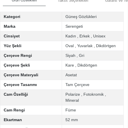
Ürün Özellikleri
Taksit Seçenekleri
Garanti Ve Te
Kategori
Güneş Gözlükleri
Marka
Serengeti
Cinsiyet
Kadın
,
Erkek
,
Unisex
Yüz Şekli
Oval
,
Yuvarlak
,
Dikdörtgen
Çerçeve Rengi
Siyah
,
Gri
Çerçeve Şekli
Kare
,
Dikdörtgen
Çerçeve Materyali
Asetat
Çerçeve Tasarımı
Tam Çerçeve
Cam Özelliği
Polarize
,
Fotokromik
,
Mineral
Cam Rengi
Füme
Ekartman
52 mm