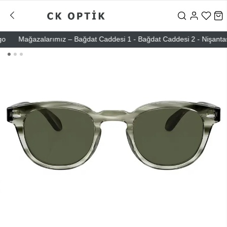
Mağazalarımız – Bağdat Caddesi 1 - Bağdat Caddesi 2 - Nişantaşı – E