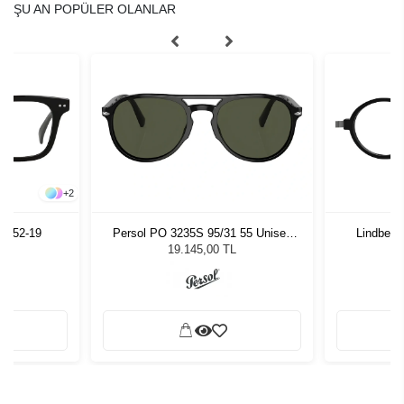
ŞU AN POPÜLER OLANLAR
+
2
01 52-19
Persol PO 3235S 95/31 55 Unisex
Lindberg
Güneş Gözlüğü
19.145,00 TL