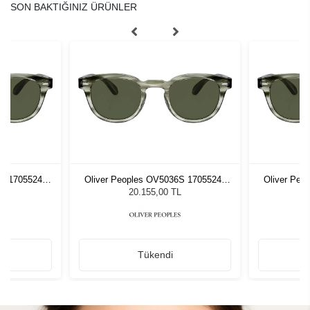
SON BAKTIĞINIZ ÜRÜNLER
6S 17055249
Oliver Peoples OV5036S 17055249
Oliver Peo
zlüğü
Unisex Güneş Gözlüğü
Unis
L
20.155,00 TL
Tükendi