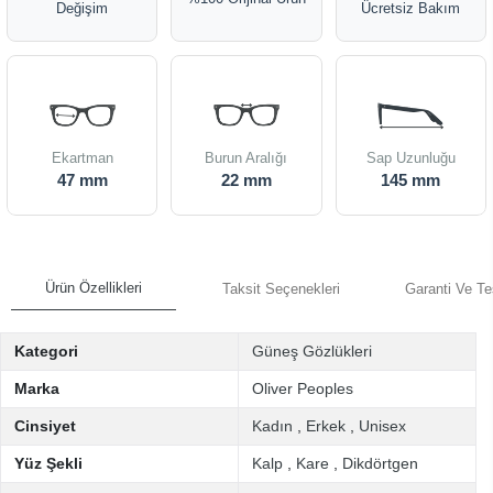
Değişim
Ücretsiz Bakım
Ekartman
Burun Aralığı
Sap Uzunluğu
47 mm
22 mm
145 mm
Ürün Özellikleri
Taksit Seçenekleri
Garanti Ve Te
Kategori
Güneş Gözlükleri
Marka
Oliver Peoples
Cinsiyet
Kadın
,
Erkek
,
Unisex
Yüz Şekli
Kalp
,
Kare
,
Dikdörtgen