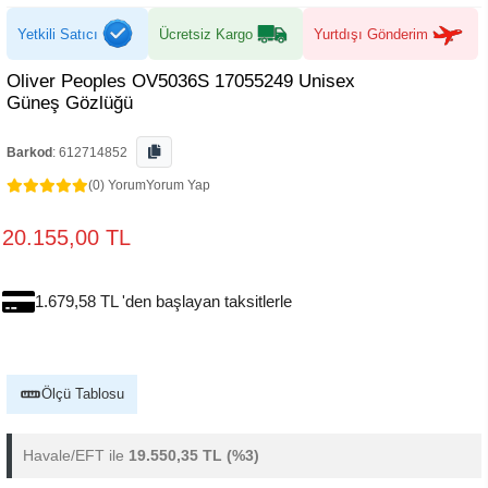
Yetkili Satıcı
Ücretsiz Kargo
Yurtdışı Gönderim
Oliver Peoples OV5036S 17055249 Unisex
Güneş Gözlüğü
Barkod
:
612714852
(0) Yorum
Yorum Yap
20.155,00 TL
1.679,58 TL 'den başlayan taksitlerle
Ölçü Tablosu
Havale/EFT ile
19.550,35 TL
(%3)