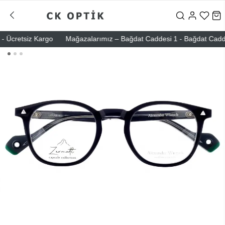
 Ücretsiz Kargo
Mağazalarımız – Bağdat Caddesi 1 - Bağdat Caddesi 2