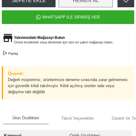
SEPETE EKLE
HEMEN AL
WHATSAPP İLE SİPARİŞ VER
Yakınınızdaki Mağazayı Bulun
Ürünü incelemek veya denemek için size en yakın mağazayı bulun.
Paylaş
Önemli:
Değerli müşterimiz, ürünlerimize deneme sırasında zarar gelmemesi
için güvenlik kilidi takılmıştır. Kilidi açılmış ürünler iade veya
değişime tabi değildir.
Ürün Özellikleri
Taksit Seçenekleri
Garanti Ve Te
Kategori
Optik Gözlükleri