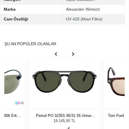
Marka
Alexander Wintsch
Cam Özelliği
UV 420 (Mavi Filtre)
ŞU AN POPÜLER OLANLAR
+
2
553006 Erkek
Persol PO 3235S 95/31 55 Unisex
Tom Ford F
ğü
Güneş Gözlüğü
L
19.145,00 TL