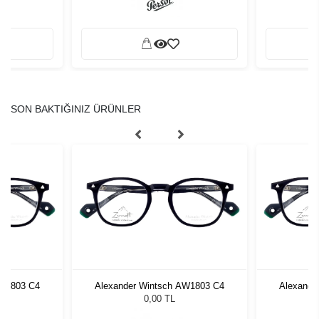
SON BAKTIĞINIZ ÜRÜNLER
AW1803 C4
Alexander Wintsch AW1803 C4
Alexande
0,00 TL