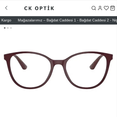
rgo
Mağazalarımız – Bağdat Caddesi 1 - Bağdat Caddesi 2 - Nişantaşı