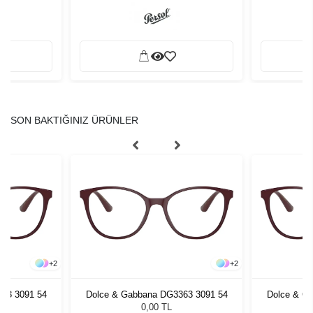
SON BAKTIĞINIZ ÜRÜNLER
+
2
+
2
63 3091 54
Dolce & Gabbana DG3363 3091 54
Dolce & G
0,00 TL