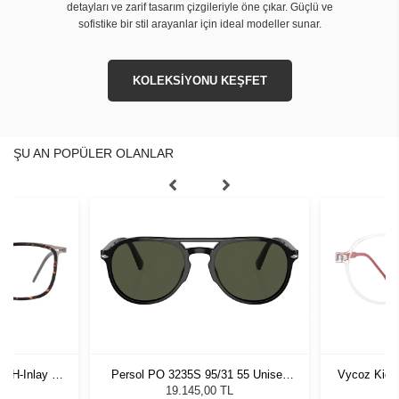
detayları ve zarif tasarım çizgileriyle öne çıkar. Güçlü ve
sofistike bir stil arayanlar için ideal modeller sunar.
KOLEKSİYONU KEŞFET
ŞU AN POPÜLER OLANLAR
-H-Inlay 53-
Persol PO 3235S 95/31 55 Unisex
Vycoz Kids
Güneş Gözlüğü
19.145,00 TL