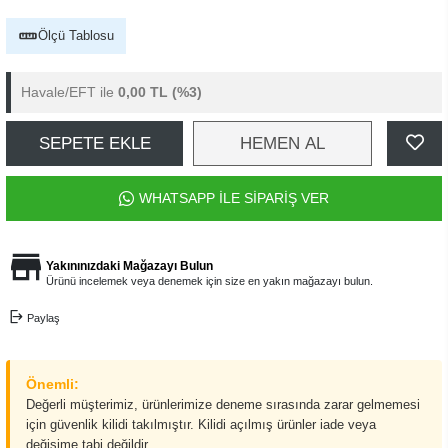
Ölçü Tablosu
Havale/EFT ile
0,00 TL
(%3)
SEPETE EKLE
HEMEN AL
WHATSAPP İLE SİPARİŞ VER
Yakınınızdaki Mağazayı Bulun
Ürünü incelemek veya denemek için size en yakın mağazayı bulun.
Paylaş
Önemli:
Değerli müşterimiz, ürünlerimize deneme sırasında zarar gelmemesi
için güvenlik kilidi takılmıştır. Kilidi açılmış ürünler iade veya
değişime tabi değildir.