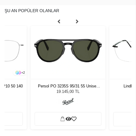
ŞU AN POPÜLER OLANLAR
+
2
1 P10 50 140
Persol PO 3235S 95/31 55 Unisex
Lindber
Güneş Gözlüğü
19.145,00 TL