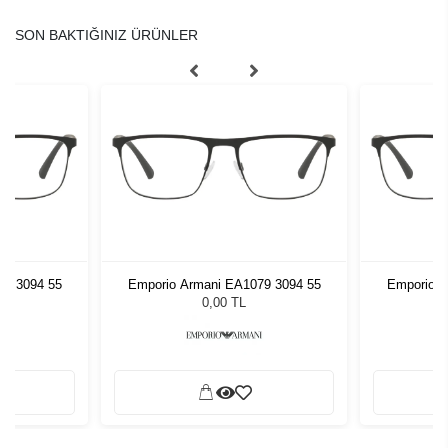
SON BAKTIĞINIZ ÜRÜNLER
79 3094 55
Emporio Armani EA1079 3094 55
Emporio A
0,00 TL