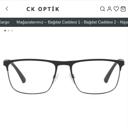
o
Mağazalarımız – Bağdat Caddesi 1 - Bağdat Caddesi 2 - Nişantaşı –