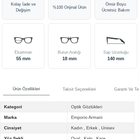
Kolay İade ve
Ömür Boyu
%100 Orijinal Ürün
Değişim
Ücretsiz Bakım
Ekartman
Burun Aralığı
Sap Uzunluğu
55 mm
18 mm
140 mm
Ürün Özellikleri
Taksit Seçenekleri
Garanti Ve Te
Kategori
Optik Gözlükleri
Marka
Emporio Armani
Cinsiyet
Kadın
,
Erkek
,
Unisex
Yüz Şekli
Oval
,
Kalp
,
Kare