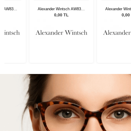
ch AW8308
Alexander Wintsch AW8308
Alexander Win
C4
C
L
0,00 TL
0,00