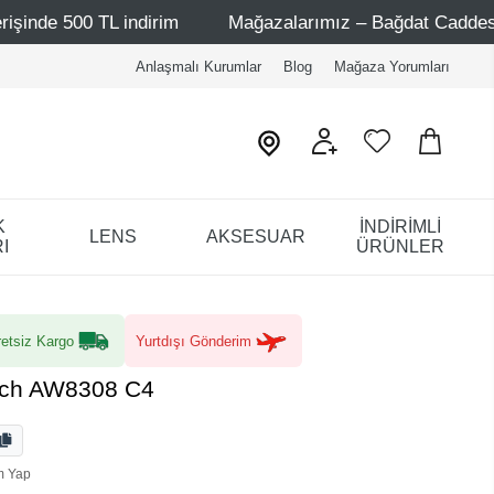
 indirim
Mağazalarımız – Bağdat Caddesi 1 - Bağdat Cad
Anlaşmalı Kurumlar
Blog
Mağaza Yorumları
K
İNDİRİMLİ
LENS
AKSESUAR
I
ÜRÜNLER
etsiz Kargo
Yurtdışı Gönderim
sch AW8308 C4
m Yap