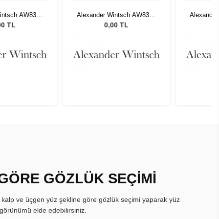
Wintsch AW8308
Alexander Wintsch AW8308
Alexande
C4
C4
00 TL
0,00 TL
 GÖRE GÖZLÜK SEÇİMİ
, kalp ve üçgen yüz şekline göre gözlük seçimi yaparak yüz
görünümü elde edebilirsiniz.