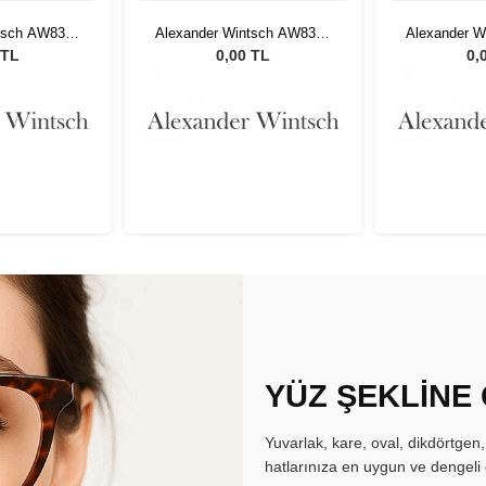
tsch AW8308
Alexander Wintsch AW8308
Alexander 
4
C4
 TL
0,00 TL
0,
YÜZ ŞEKLİNE
Yuvarlak, kare, oval, dikdörtgen
hatlarınıza en uygun ve dengeli 