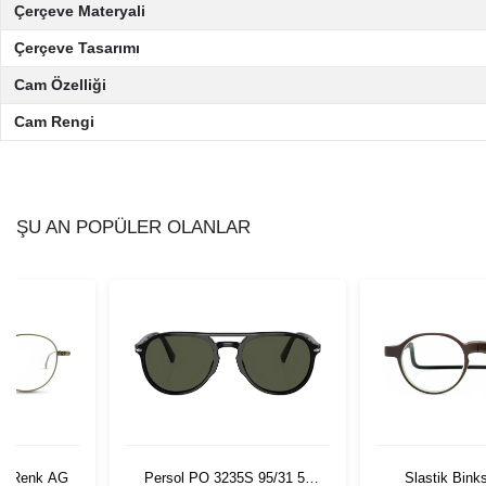
Çerçeve Materyali
Çerçeve Tasarımı
Cam Özelliği
Cam Rengi
ŞU AN POPÜLER OLANLAR
06 Renk AG
Persol PO 3235S 95/31 55
Slastik Bink