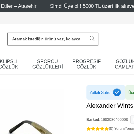
ir
Şimdi Üye ol ! 5000 TL üzeri ilk alışverişinde 500 TL
KLİPSLİ
SPORCU
PROGRESİF
GÖZLÜ
GÖZLÜK
GÖZLÜKLERİ
GÖZLÜK
CAMLAR
Yetkili Satıcı
Ücr
Alexander Wint
Barkod
:
1683080400008
(0) Yorum
Yoru