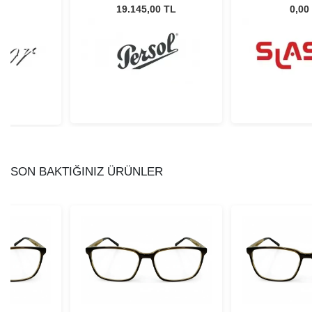
Unisex Güneş Gözlüğü
L
19.145,00 TL
0,00
SON BAKTIĞINIZ ÜRÜNLER