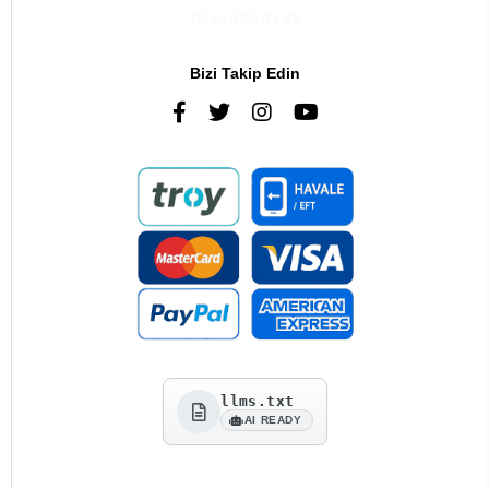
0216 385 43 85
Bizi Takip Edin
llms.txt
AI READY