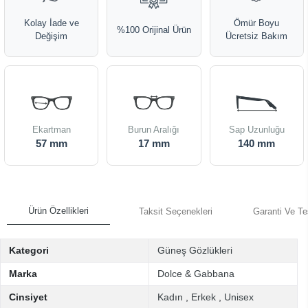
Kolay İade ve
Ömür Boyu
%100 Orijinal Ürün
Değişim
Ücretsiz Bakım
Ekartman
Burun Aralığı
Sap Uzunluğu
57 mm
17 mm
140 mm
Ürün Özellikleri
Taksit Seçenekleri
Garanti Ve Te
Kategori
Güneş Gözlükleri
Marka
Dolce & Gabbana
Cinsiyet
Kadın
,
Erkek
,
Unisex