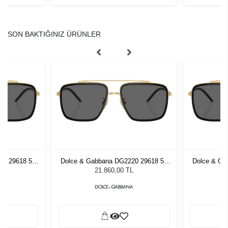
SON BAKTIĞINIZ ÜRÜNLER
20 29618 57
Dolce & Gabbana DG2220 29618 57
Dolce & Ga
zlüğü
Unisex Güneş Gözlüğü
Unis
L
21.860,00 TL