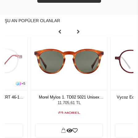
ŞU AN POPÜLER OLANLAR
+
5
n CRT 46-17
Morel Mylos 1. TD02 5021 Unisex
Vycoz Ecow
Güneş Gözlüğü
11.705,61 TL