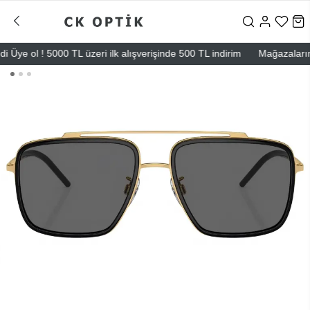
ye ol ! 5000 TL üzeri ilk alışverişinde 500 TL indirim
Mağazalarımız –