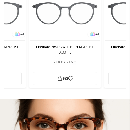
+
4
+
4
PU9 47 150
Lindberg NW6537 D15 PU9 47 150
Lindberg 
0,00 TL