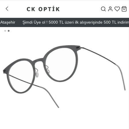
şehir
Şimdi Üye ol ! 5000 TL üzeri ilk alışverişinde 500 TL indirim