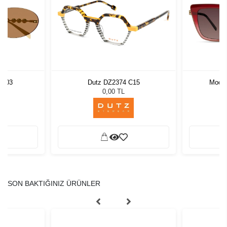
 003
Dutz DZ2374 C15
Modo
L
0,00 TL
SON BAKTIĞINIZ ÜRÜNLER