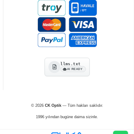
llms.txt
AI READY
© 2026
CK Optik
— Tüm hakları saklıdır.
1996 yılından bugüne daima sizinle.