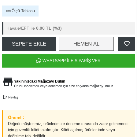
Ölçü Tablosu
Havale/EFT ile
0,00 TL
(%3)
SEPETE EKLE
HEMEN AL
WHATSAPP İLE SİPARİŞ VER
Yakınınızdaki Mağazayı Bulun
Ürünü incelemek veya denemek için size en yakın mağazayı bulun.
Paylaş
Önemli:
Değerli müşterimiz, ürünlerimize deneme sırasında zarar gelmemesi
için güvenlik kilidi takılmıştır. Kilidi açılmış ürünler iade veya
değişime tabi değildir.