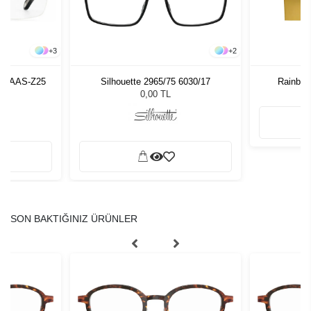
+
3
+
2
X P-AAS-Z25
Silhouette 2965/75 6030/17
Rainbow
0,00 TL
SON BAKTIĞINIZ ÜRÜNLER