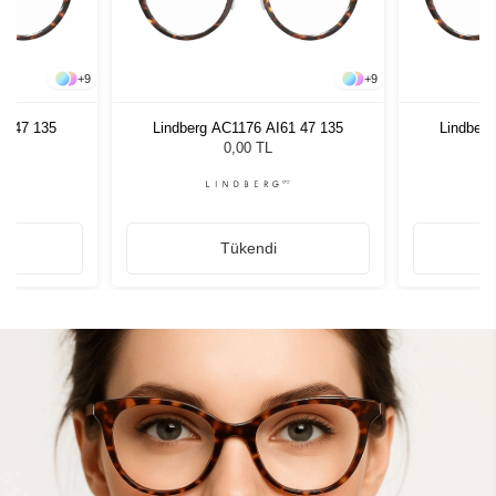
+
9
+
9
61 47 135
Lindberg AC1176 AI61 47 135
Lindberg
0,00 TL
Tükendi