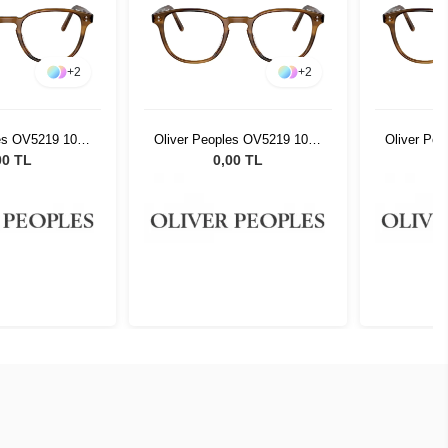
+
2
+
2
les OV5219 1011
Oliver Peoples OV5219 1011
Oliver Pe
47
47
00 TL
0,00 TL