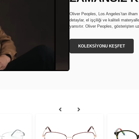
Oliver Peoples, Los Angeles’tan ilham a
detaylar, el işçiliği ve kaliteli materya
yansıtır. Oliver Peoples, gösterişten uz
KOLEKSİYONU KEŞFET