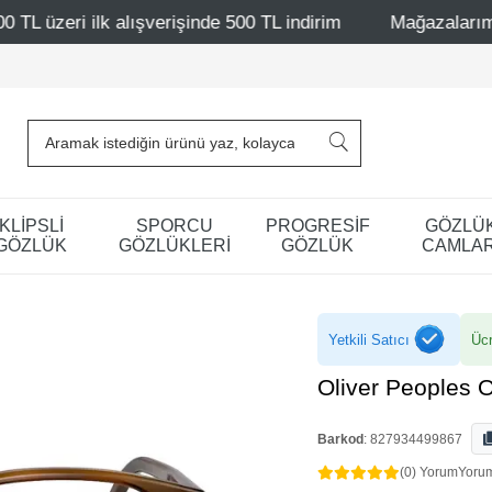
erişinde 500 TL indirim
Mağazalarımız – Bağdat Caddesi 
KLİPSLİ
SPORCU
PROGRESİF
GÖZLÜ
GÖZLÜK
GÖZLÜKLERİ
GÖZLÜK
CAMLAR
Yetkili Satıcı
Ücr
Oliver Peoples 
Barkod
:
827934499867
(0) Yorum
Yoru