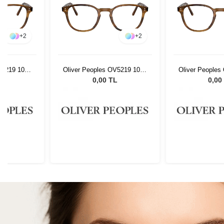
+
2
+
2
V5219 1011
Oliver Peoples OV5219 1011
Oliver Peoples
47
47
L
0,00 TL
0,00