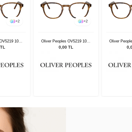
+
2
+
2
 OV5219 1011
Oliver Peoples OV5219 1011
Oliver Peop
47
 TL
0,00 TL
0,