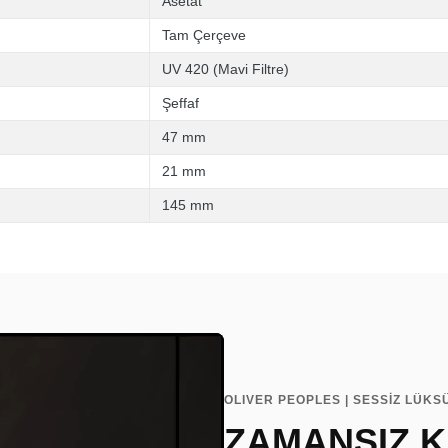
Asetat
Tam Çerçeve
UV 420 (Mavi Filtre)
Şeffaf
47 mm
21 mm
145 mm
OLIVER PEOPLES | SESSİZ LÜKS
ZAMANSIZ K