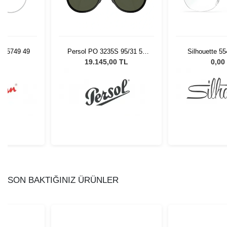
V 5749 49
Persol PO 3235S 95/31 55
Silhouette 5
Unisex Güneş Gözlüğü
53/
L
19.145,00 TL
0,00
SON BAKTIĞINIZ ÜRÜNLER