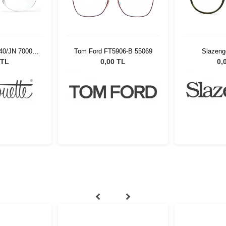
540/JN 7000
Tom Ford FT5906-B 55069
Slazeng
17
 TL
0,00 TL
0,