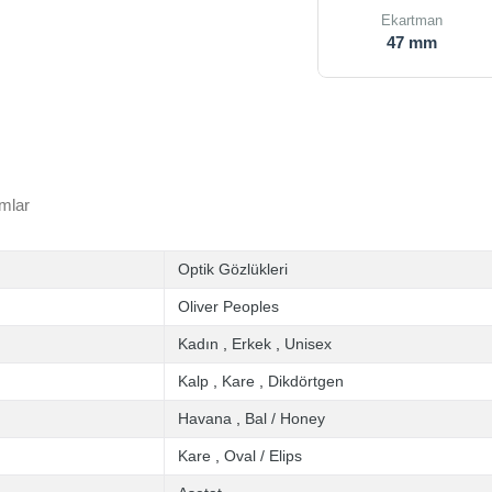
Ekartman
47 mm
mlar
Optik Gözlükleri
Oliver Peoples
Kadın
,
Erkek
,
Unisex
Kalp
,
Kare
,
Dikdörtgen
Havana
,
Bal / Honey
Kare
,
Oval / Elips