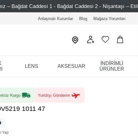
1 - Bağdat Caddesi 2 - Nişantaşı – Etiler – Ataşehir
7
Anlaşmalı Kurumlar
Blog
Mağaza Yorumları
K
İNDİRİMLİ
LENS
AKSESUAR
I
ÜRÜNLER
etsiz Kargo
Yurtdışı Gönderim
OV5219 1011 47
m Yap