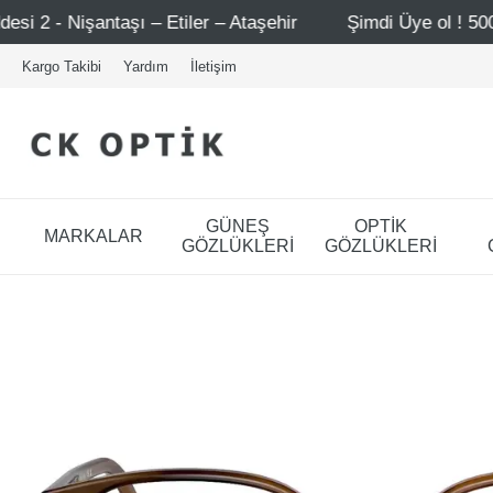
tiler – Ataşehir
Şimdi Üye ol ! 5000 TL üzeri ilk alışv
Kargo Takibi
Yardım
İletişim
GÜNEŞ
OPTİK
MARKALAR
GÖZLÜKLERİ
GÖZLÜKLERİ