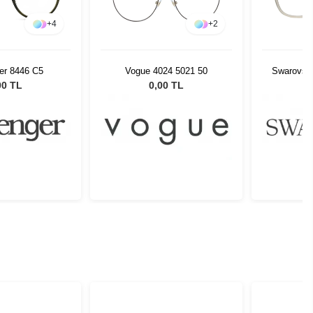
+
4
+
2
er 8446 C5
Vogue 4024 5021 50
Swarovsk
00 TL
0,00 TL