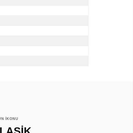
ÜN İKONU
LASİK