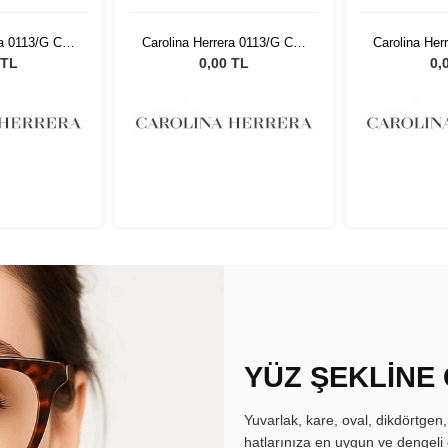
ra 0113/G C19
Carolina Herrera 0113/G C19
Carolina Her
17
54 17
5
 TL
0,00 TL
0,
YÜZ ŞEKLİNE
Yuvarlak, kare, oval, dikdörtgen
hatlarınıza en uygun ve dengeli 