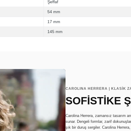
Şeffaf
54 mm
17 mm
145 mm
CAROLINA HERRERA | KLASİK 
SOFİSTİKE Ş
Carolina Herrera, zamansız tasarım anl
sunar. Dengeli formlar, zarif dokunuşla
şık bir duruş sergiler. Carolina Herrera,