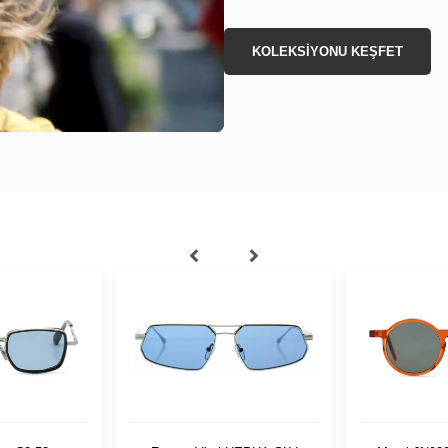
KOLEKSİYONU KEŞFET