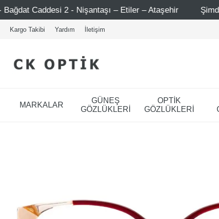
 Nişantaşı – Etiler – Ataşehir
Şimdi Üye ol ! 5000 TL ü
Kargo Takibi
Yardım
İletişim
GÜNEŞ
OPTİK
MARKALAR
GÖZLÜKLERİ
GÖZLÜKLERİ