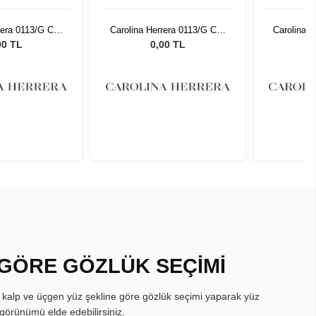
rera 0113/G C19
Carolina Herrera 0113/G C19
Carolina H
4 17
54 17
00 TL
0,00 TL
 GÖRE GÖZLÜK SEÇİMİ
, kalp ve üçgen yüz şekline göre gözlük seçimi yaparak yüz
görünümü elde edebilirsiniz.