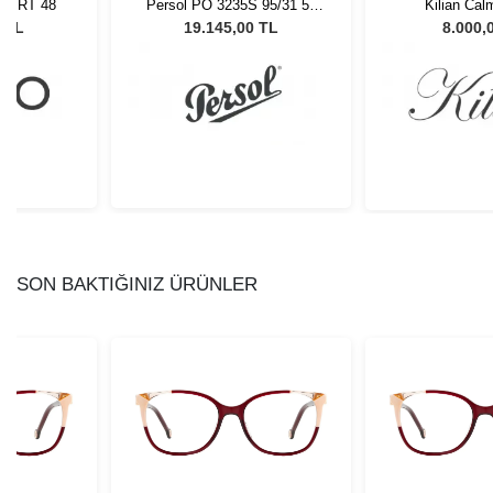
BLTRT 48
Persol PO 3235S 95/31 55
Kilian Cal
Unisex Güneş Gözlüğü
0 TL
19.145,00 TL
8.000,
SON BAKTIĞINIZ ÜRÜNLER