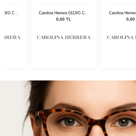
 0113/G C19
Carolina Herrera 0113/G C19
Carolina Herre
54 17
54 
L
0,00 TL
0,00