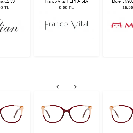
ma C2 53
Franco Vital HEPHA SLV
Morel JN90
00 TL
0,00 TL
16.50