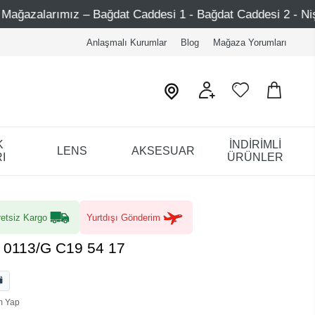
ğdat Caddesi 1 - Bağdat Caddesi 2 - Nişantaşı – Etiler – A
Anlaşmalı Kurumlar
Blog
Mağaza Yorumları
K
İNDİRİMLİ
LENS
AKSESUAR
I
ÜRÜNLER
etsiz Kargo
Yurtdışı Gönderim
a 0113/G C19 54 17
m Yap