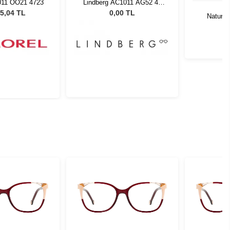
011 OO21 4723
Lindberg AC1011 AG52 42
135
5,04 TL
0,00 TL
Natural