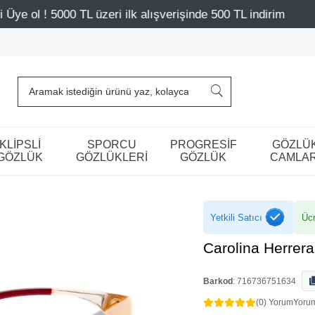
zeri ilk alışverişinde 500 TL indirim
Mağazalarımız – Ba
KLİPSLİ
SPORCU
PROGRESİF
GÖZLÜ
GÖZLÜK
GÖZLÜKLERİ
GÖZLÜK
CAMLAR
Yetkili Satıcı
Ücr
Carolina Herrer
Barkod
:
716736751634
(0) Yorum
Yoru