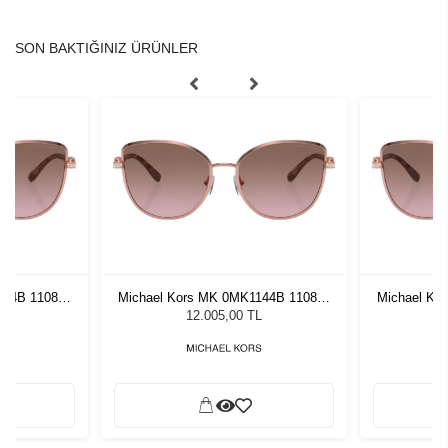
SON BAKTIĞINIZ ÜRÜNLER
144B 110814
Michael Kors MK 0MK1144B 110814
Michael Ko
özlüğü
56 Kadın Güneş Gözlüğü
56 Ka
L
12.005,00 TL