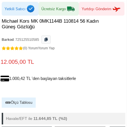
Yetkili Satıcı
Ücretsiz Kargo
Yurtdışı Gönderim
Michael Kors MK 0MK1144B 110814 56 Kadın
Güneş Gözlüğü
Barkod
:
725125510585
(0) Yorum
Yorum Yap
12.005,00 TL
1.000,42 TL 'den başlayan taksitlerle
Ölçü Tablosu
Havale/EFT ile
11.644,85 TL
(%3)