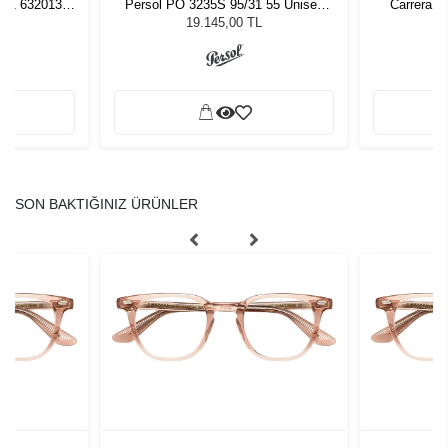
261 632013
Persol PO 3235S 95/31 55 Unisex
Carrera 3
zlüğü
Güneş Gözlüğü
L
19.145,00 TL
SON BAKTIĞINIZ ÜRÜNLER