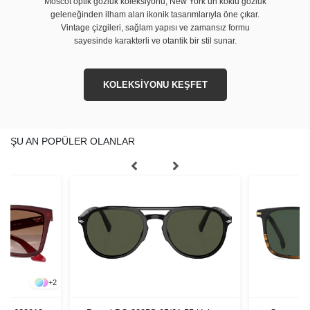
Moscot optik gözlük koleksiyonu, New York’un köklü gözlük
geleneğinden ilham alan ikonik tasarımlarıyla öne çıkar.
Vintage çizgileri, sağlam yapısı ve zamansız formu
sayesinde karakterli ve otantik bir stil sunar.
KOLEKSİYONU KEŞFET
ŞU AN POPÜLER OLANLAR
+
2