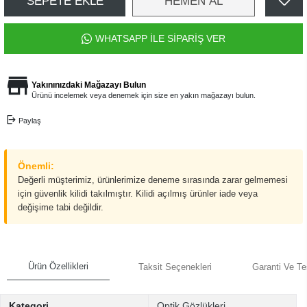
SEPETE EKLE
HEMEN AL
WHATSAPP İLE SİPARİŞ VER
Yakınınızdaki Mağazayı Bulun
Ürünü incelemek veya denemek için size en yakın mağazayı bulun.
Paylaş
Önemli:
Değerli müşterimiz, ürünlerimize deneme sırasında zarar gelmemesi
için güvenlik kilidi takılmıştır. Kilidi açılmış ürünler iade veya
değişime tabi değildir.
Ürün Özellikleri
Taksit Seçenekleri
Garanti Ve Te
Kategori
Optik Gözlükleri