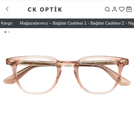
rgo
Mağazalarımız – Bağdat Caddesi 1 - Bağdat Caddesi 2 - Nişantaş