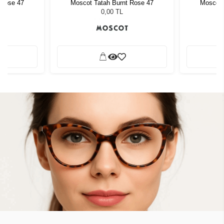
 Rose 47
Moscot Tatah Burnt Rose 47
Moscot 
0,00 TL