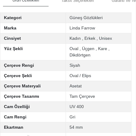
Ürün Özellikleri
Taksit Seçenekleri
Garanti Ve Te
Kategori
Güneş Gözlükleri
Marka
Linda Farrow
Cinsiyet
Kadın
,
Erkek
,
Unisex
Yüz Şekli
Oval
,
Üçgen
,
Kare
,
Dikdörtgen
Çerçeve Rengi
Siyah
Çerçeve Şekli
Oval / Elips
Çerçeve Materyali
Asetat
Çerçeve Tasarımı
Tam Çerçeve
Cam Özelliği
UV 400
Cam Rengi
Gri
Ekartman
54 mm