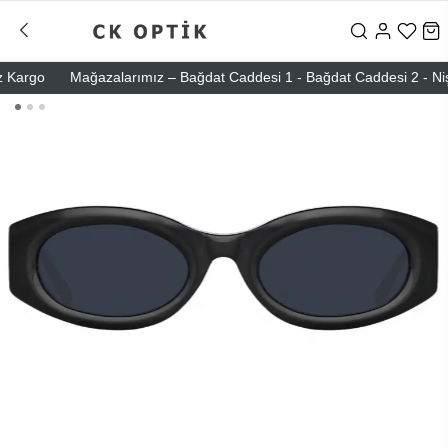
rgo
Mağazalarımız – Bağdat Caddesi 1 - Bağdat Caddesi 2 - Nişantaş