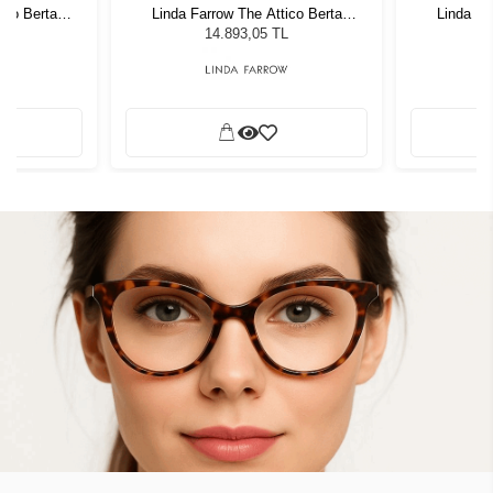
ico Berta
Linda Farrow The Attico Berta
Linda Fa
s Kadın Güneş
White/Silver - Grey Lens Kadın Güneş
White/Silver
L
14.893,05 TL
Gözlüğü