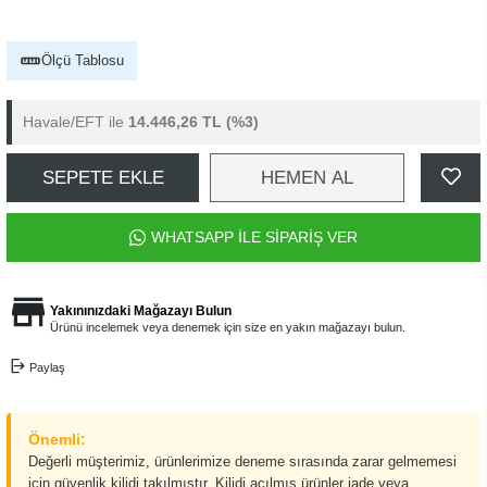
Ölçü Tablosu
Havale/EFT ile
14.446,26 TL
(%3)
SEPETE EKLE
HEMEN AL
WHATSAPP İLE SİPARİŞ VER
Yakınınızdaki Mağazayı Bulun
Ürünü incelemek veya denemek için size en yakın mağazayı bulun.
Paylaş
Önemli:
Değerli müşterimiz, ürünlerimize deneme sırasında zarar gelmemesi
için güvenlik kilidi takılmıştır. Kilidi açılmış ürünler iade veya