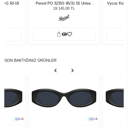
LU-G 50-19
Persol PO 3235S 95/31 55 Unisex
Vycoz Kids 
Güneş Gözlüğü
19.145,00 TL
SON BAKTIĞINIZ ÜRÜNLER
+
4
+
4