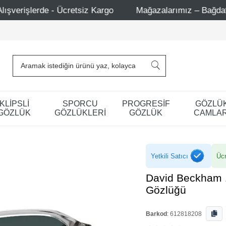
 Kargo
Mağazalarımız – Bağdat Caddesi 1 - Bağdat Cadd
KLİPSLİ
SPORCU
PROGRESİF
GÖZLÜ
GÖZLÜK
GÖZLÜKLERİ
GÖZLÜK
CAMLAR
Yetkili Satıcı
Ücr
David Beckham 
Gözlüğü
Barkod
:
612818208