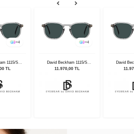
+
4
+
4
am 1115/S
David Beckham 1115/S
David Be
nisex Güneş
KB7/KU - 52 Unisex Güneş
KB7/KU - 5
,00 TL
11.970,00 TL
11.97
üğü
Gözlüğü
Gö