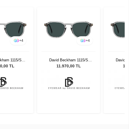
+
4
+
4
ckham 1115/S
David Beckham 1115/S
David 
2 Unisex Güneş
KB7/KU - 52 Unisex Güneş
KB7/KU -
0,00 TL
11.970,00 TL
11.
zlüğü
Gözlüğü