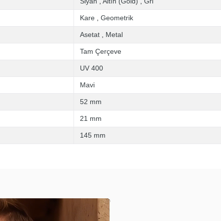
Siyah
,
Altın (Gold)
,
Gri
Kare
,
Geometrik
Asetat
,
Metal
Tam Çerçeve
UV 400
Mavi
52 mm
21 mm
145 mm