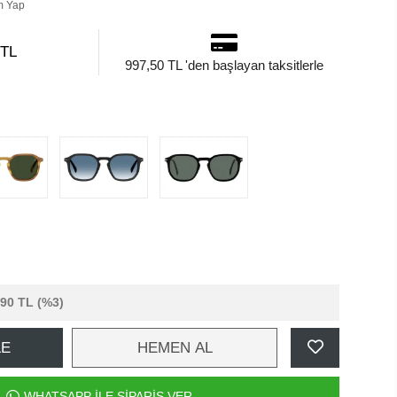
m Yap
 TL
997,50 TL 'den başlayan taksitlerle
,90 TL
(%3)
LE
HEMEN AL
WHATSAPP İLE SİPARİŞ VER