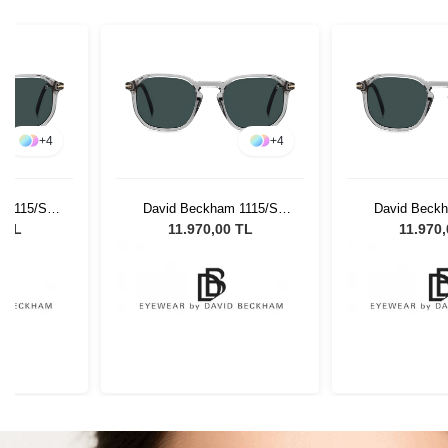
+
4
+
4
 1115/S
David Beckham 1115/S
David Beckh
sex Güneş
KB7/KU - 52 Unisex Güneş
KB7/KU - 52 U
0 TL
11.970,00 TL
11.970
ü
Gözlüğü
Gözl