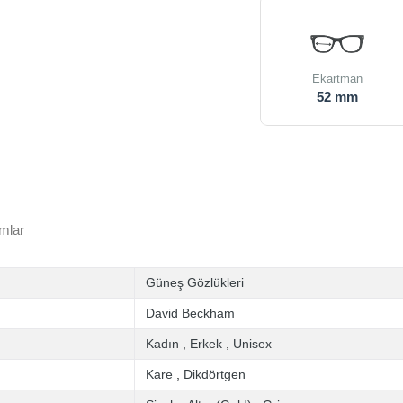
Ekartman
52 mm
mlar
Güneş Gözlükleri
David Beckham
Kadın
,
Erkek
,
Unisex
Kare
,
Dikdörtgen