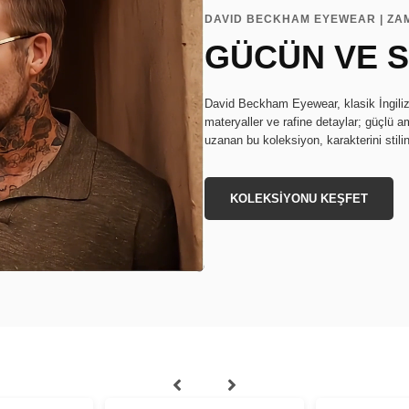
DAVID BECKHAM EYEWEAR | ZA
GÜCÜN VE S
David Beckham Eyewear, klasik İngiliz s
materyaller ve rafine detaylar; güçlü a
uzanan bu koleksiyon, karakterini stili
KOLEKSİYONU KEŞFET