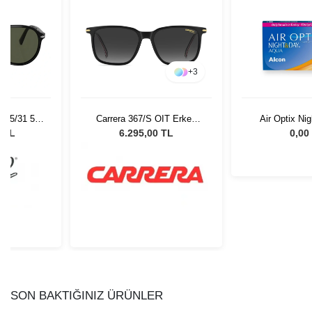
+
3
OIT Erkek
Air Optix Night and Day
Jimmy Choo 4
lüğü
Aqua
- 57 Kadın Gü
 TL
0,00 TL
18.795
SON BAKTIĞINIZ ÜRÜNLER