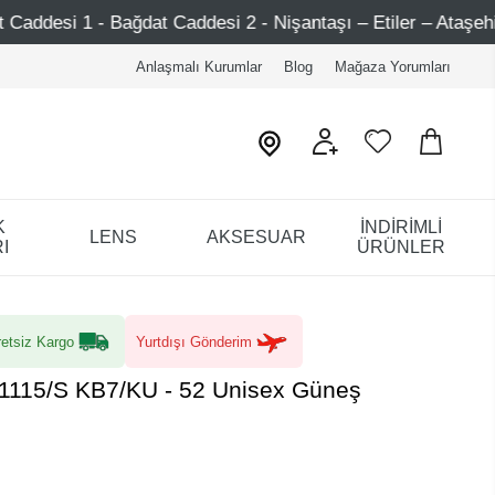
esi 2 - Nişantaşı – Etiler – Ataşehir
Şimdi Üye ol ! 50
Anlaşmalı Kurumlar
Blog
Mağaza Yorumları
K
İNDİRİMLİ
LENS
AKSESUAR
I
ÜRÜNLER
etsiz Kargo
Yurtdışı Gönderim
1115/S KB7/KU - 52 Unisex Güneş