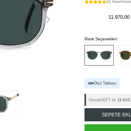
(0) Yorum
Yoru
11.970,00
Renk Seçenekleri:
Ölçü Tablosu
Havale/EFT ile
11.610
SEPETE EK