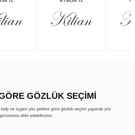
0,00 TL
6.750,00 TL
6.
 GÖRE GÖZLÜK SEÇİMİ
, kalp ve üçgen yüz şekline göre gözlük seçimi yaparak yüz
görünümü elde edebilirsiniz.