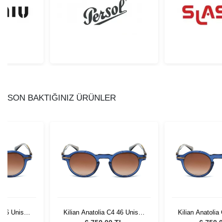
SON BAKTIĞINIZ ÜRÜNLER
4 46 Unisex
Kilian Anatolia C4 46 Unisex
Kilian Anatolia
lüğü
Güneş Gözlüğü
Güneş G