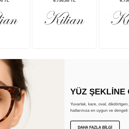
00 TL
6.750,00 TL
6.75
YÜZ ŞEKLİNE
Yuvarlak, kare, oval, dikdörtgen
hatlarınıza en uygun ve dengeli 
DAHA FAZLA BILGI