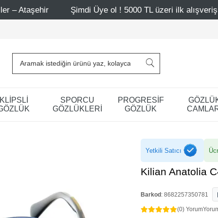
Şimdi Üye ol ! 5000 TL üzeri ilk alışverişinde 500 TL ind
KLİPSLİ
SPORCU
PROGRESİF
GÖZLÜ
GÖZLÜK
GÖZLÜKLERİ
GÖZLÜK
CAMLAR
Yetkili Satıcı
Ücr
Kilian Anatolia
Barkod
:
8682257350781
(0) Yorum
Yoru