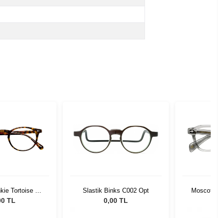
kie Tortoise 48
Slastik Binks C002 Opt
Moscot Do
02-01
00 TL
0,00 TL