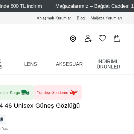
irim
Mağazalarımız – Bağdat Caddesi 1 - Bağdat Caddes
Anlaşmalı Kurumlar
Blog
Mağaza Yorumları
K
İNDİRİMLİ
LENS
AKSESUAR
I
ÜRÜNLER
etsiz Kargo
Yurtdışı Gönderim
 C4 46 Unisex Güneş Gözlüğü
m Yap