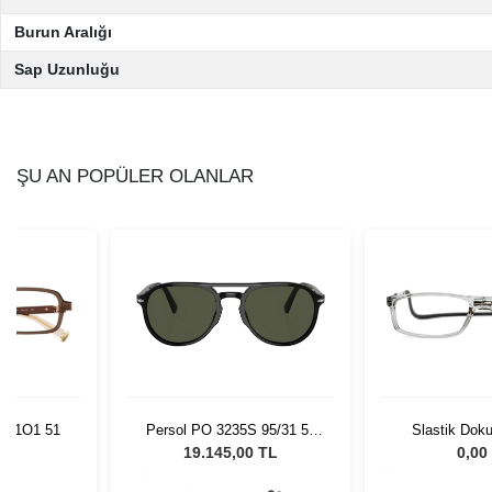
Burun Aralığı
Sap Uzunluğu
ŞU AN POPÜLER OLANLAR
3H1O1 51
Persol PO 3235S 95/31 55
Slastik Dok
Unisex Güneş Gözlüğü
L
19.145,00 TL
0,00