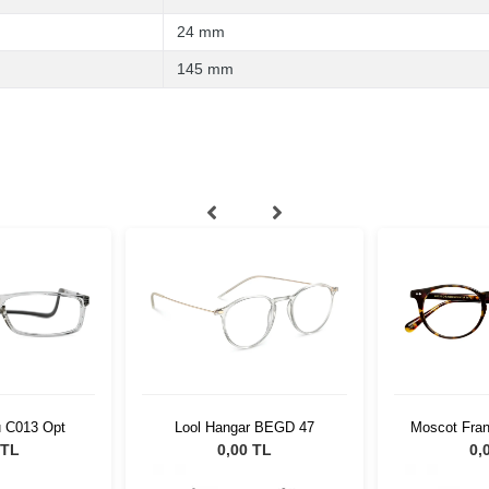
24 mm
145 mm
u C013 Opt
Lool Hangar BEGD 47
Moscot Fran
20
 TL
0,00 TL
0,