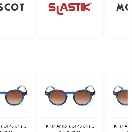
lia C4 46 Unisex
Kilian Anatolia C4 46 Unisex
Kilian Ana
 Gözlüğü
Güneş Gözlüğü
Gün