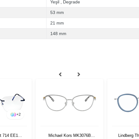
Yeşil
,
Degrade
53 mm
21 mm
148 mm
+
2
it 714 EE16
Michael Kors MK3076B
Lindberg T