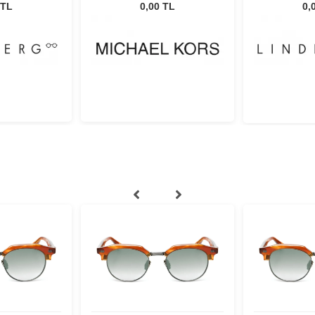
0
1893 55
K160 U
 TL
0,00 TL
0,