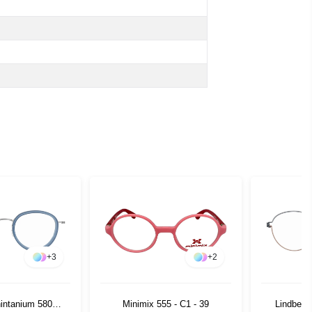
+
3
+
2
hintanium 5808
Minimix 555 - C1 - 39
Lindberg