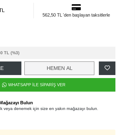
TL
562,50 TL 'den başlayan taksitlerle
50 TL
(%3)
LE
HEMEN AL
WHATSAPP İLE SİPARİŞ VER
 Mağazayı Bulun
k veya denemek için size en yakın mağazayı bulun.