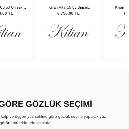
a C5 53 Unisex
Kilian Vita C5 53 Unisex
Kilian V
 Gözlüğü
Güneş Gözlüğü
Gün
0,00 TL
6.750,00 TL
6.
 GÖRE GÖZLÜK SEÇİMİ
, kalp ve üçgen yüz şekline göre gözlük seçimi yaparak yüz
görünümü elde edebilirsiniz.