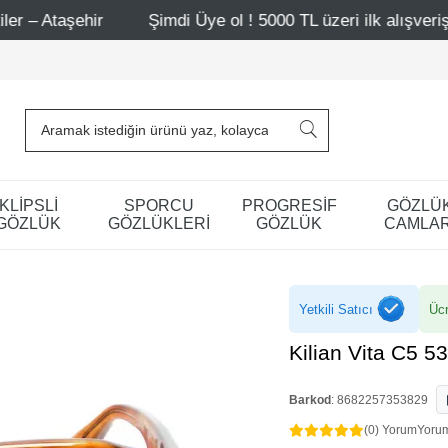
Şimdi Üye ol ! 5000 TL üzeri ilk alışverişinde 500 TL in
KLİPSLİ
SPORCU
PROGRESİF
GÖZLÜ
GÖZLÜK
GÖZLÜKLERİ
GÖZLÜK
CAMLAR
Yetkili Satıcı
Ücr
Kilian Vita C5 
Barkod
:
8682257353829
(0) Yorum
Yoru