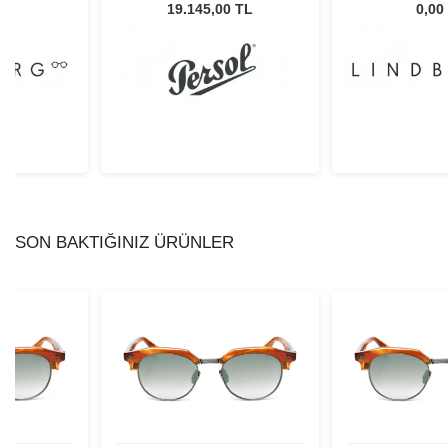
40
Unisex Güneş Gözlüğü
14
L
19.145,00 TL
0,00
SON BAKTIĞINIZ ÜRÜNLER