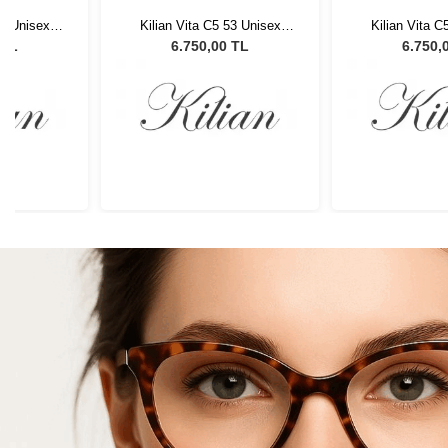
53 Unisex
Kilian Vita C5 53 Unisex
Kilian Vita C
lüğü
Güneş Gözlüğü
Güneş G
 TL
6.750,00 TL
6.750,