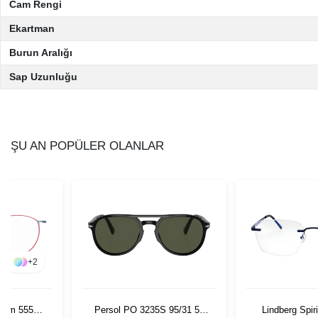
Cam Rengi
Ekartman
Burun Aralığı
Sap Uzunluğu
ŞU AN POPÜLER OLANLAR
+
2
nium 5552
Persol PO 3235S 95/31 55
Lindberg Spir