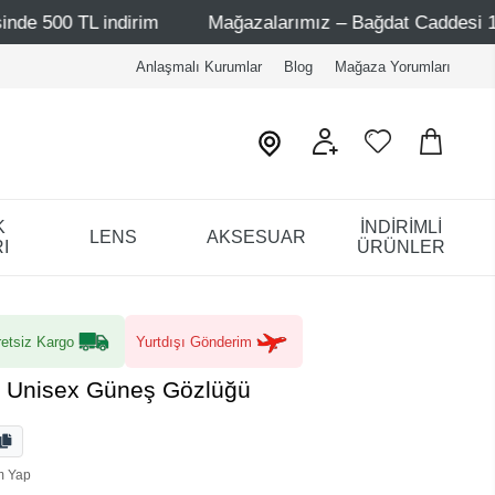
dirim
Mağazalarımız – Bağdat Caddesi 1 - Bağdat Caddes
Anlaşmalı Kurumlar
Blog
Mağaza Yorumları
K
İNDİRİMLİ
LENS
AKSESUAR
I
ÜRÜNLER
etsiz Kargo
Yurtdışı Gönderim
53 Unisex Güneş Gözlüğü
m Yap