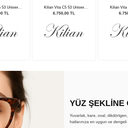
5 53 Unisex
Kilian Vita C5 53 Unisex
Kilian Vit
özlüğü
Güneş Gözlüğü
Güneş
00 TL
6.750,00 TL
6.75
YÜZ ŞEKLİNE
Yuvarlak, kare, oval, dikdörtgen
hatlarınıza en uygun ve dengeli 