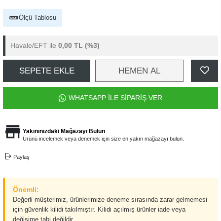
Ölçü Tablosu
Havale/EFT ile
0,00 TL
(%3)
SEPETE EKLE
HEMEN AL
WHATSAPP İLE SİPARİŞ VER
Yakınınızdaki Mağazayı Bulun
Ürünü incelemek veya denemek için size en yakın mağazayı bulun.
Paylaş
Önemli:
Değerli müşterimiz, ürünlerimize deneme sırasında zarar gelmemesi
için güvenlik kilidi takılmıştır. Kilidi açılmış ürünler iade veya
değişime tabi değildir.