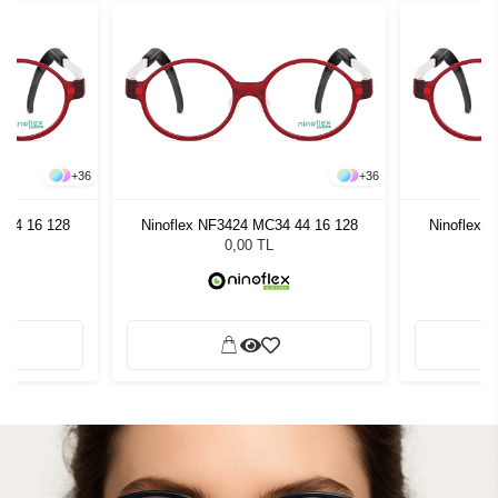
+
36
+
36
 44 16 128
Ninoflex NF3424 MC34 44 16 128
Ninoflex 
0,00 TL