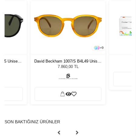
+
9
1 55 Unisex
David Beckham 1007/S B4L49 Unisex
P
ğü
Güneş Gözlüğü
L
7.860,00 TL
SON BAKTIĞINIZ ÜRÜNLER