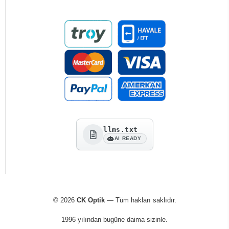
llms.txt
AI READY
© 2026
CK Optik
— Tüm hakları saklıdır.
1996 yılından bugüne daima sizinle.