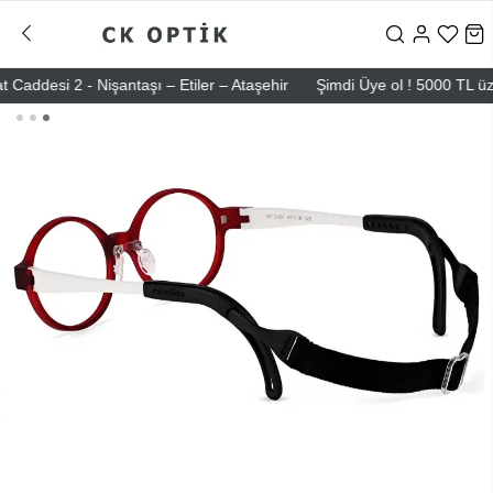
si 2 - Nişantaşı – Etiler – Ataşehir
Şimdi Üye ol ! 5000 TL üzeri il