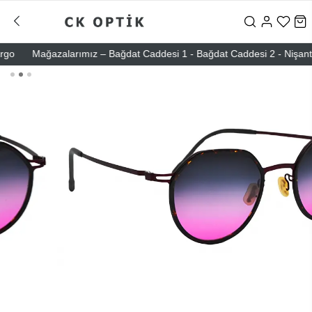
Mağazalarımız – Bağdat Caddesi 1 - Bağdat Caddesi 2 - Nişantaşı –