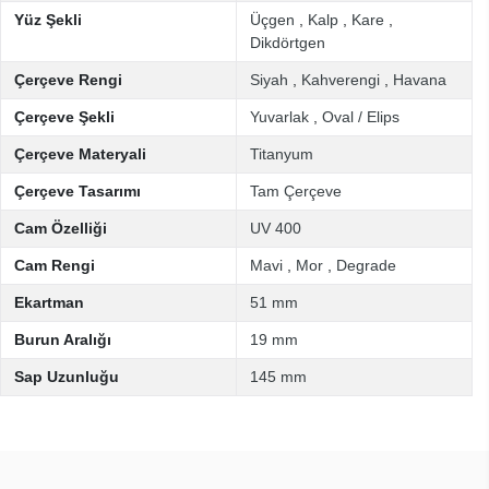
Yüz Şekli
Üçgen
,
Kalp
,
Kare
,
Dikdörtgen
Çerçeve Rengi
Siyah
,
Kahverengi
,
Havana
Çerçeve Şekli
Yuvarlak
,
Oval / Elips
Çerçeve Materyali
Titanyum
Çerçeve Tasarımı
Tam Çerçeve
Cam Özelliği
UV 400
Cam Rengi
Mavi
,
Mor
,
Degrade
Ekartman
51 mm
Burun Aralığı
19 mm
Sap Uzunluğu
145 mm