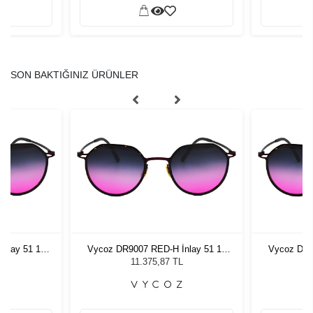
SON BAKTIĞINIZ ÜRÜNLER
nlay 51 19
Vycoz DR9007 RED-H İnlay 51 19
Vycoz DR9
zlüğü
Kadın Güneş Gözlüğü
Kadı
L
11.375,87 TL