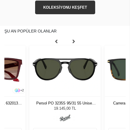
KOLEKSİYONU KEŞFET
ŞU AN POPÜLER OLANLAR
+
2
261 632013
Persol PO 3235S 95/31 55 Unisex
Carrera 3
zlüğü
Güneş Gözlüğü
L
19.145,00 TL