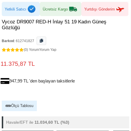
Yetkili Satıcı
Ücretsiz Kargo
Yurtdışı Gönderim
Vycoz DR9007 RED-H İnlay 51 19 Kadın Güneş
Gözlüğü
Barkod
:
612741827
(0) Yorum
Yorum Yap
11.375,87 TL
947,99 TL 'den başlayan taksitlerle
Ölçü Tablosu
Havale/EFT ile
11.034,60 TL
(%3)