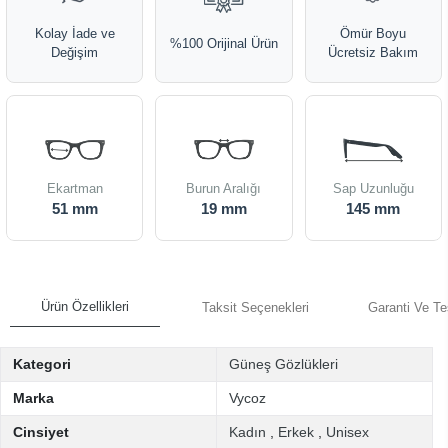
Kolay İade ve
Ömür Boyu
%100 Orijinal Ürün
Değişim
Ücretsiz Bakım
Ekartman
Burun Aralığı
Sap Uzunluğu
51 mm
19 mm
145 mm
Ürün Özellikleri
Taksit Seçenekleri
Garanti Ve Te
Kategori
Güneş Gözlükleri
Marka
Vycoz
Cinsiyet
Kadın
,
Erkek
,
Unisex