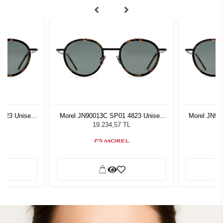
4823 Unisex
Morel JN90013C SP01 4823 Unisex
Morel JN90
ğü
Güneş Gözlüğü
G
L
19.234,57 TL