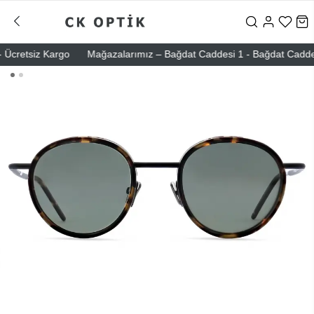
cretsiz Kargo
Mağazalarımız – Bağdat Caddesi 1 - Bağdat Caddesi 2 -