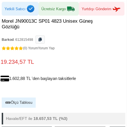
Yetkili Satıcı
Ücretsiz Kargo
Yurtdışı Gönderim
Morel JN90013C SP01 4823 Unisex Güneş
Gözlüğü
Barkod
:
612815498
(0) Yorum
Yorum Yap
19.234,57 TL
1.602,88 TL 'den başlayan taksitlerle
Ölçü Tablosu
Havale/EFT ile
18.657,53 TL
(%3)