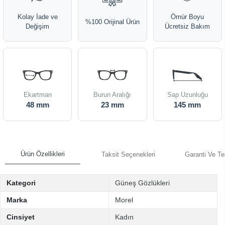
Kolay İade ve
Ömür Boyu
%100 Orijinal Ürün
Değişim
Ücretsiz Bakım
Ekartman
Burun Aralığı
Sap Uzunluğu
48 mm
23 mm
145 mm
Ürün Özellikleri
Taksit Seçenekleri
Garanti Ve Te
Kategori
Güneş Gözlükleri
Marka
Morel
Cinsiyet
Kadın