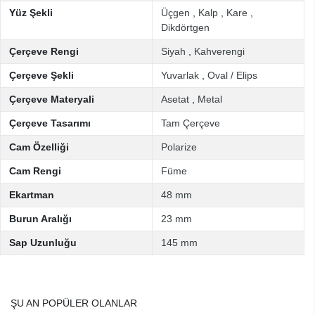
Yüz Şekli
Üçgen
,
Kalp
,
Kare
,
Dikdörtgen
Çerçeve Rengi
Siyah
,
Kahverengi
Çerçeve Şekli
Yuvarlak
,
Oval / Elips
Çerçeve Materyali
Asetat
,
Metal
Çerçeve Tasarımı
Tam Çerçeve
Cam Özelliği
Polarize
Cam Rengi
Füme
Ekartman
48 mm
Burun Aralığı
23 mm
Sap Uzunluğu
145 mm
ŞU AN POPÜLER OLANLAR