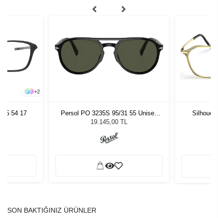
+
2
005 54 17
Persol PO 3235S 95/31 55 Unisex
Silhouet
Güneş Gözlüğü
19.145,00 TL
SON BAKTIĞINIZ ÜRÜNLER