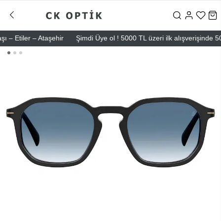
iler – Ataşehir
Şimdi Üye ol ! 5000 TL üzeri ilk alışverişinde 500 TL