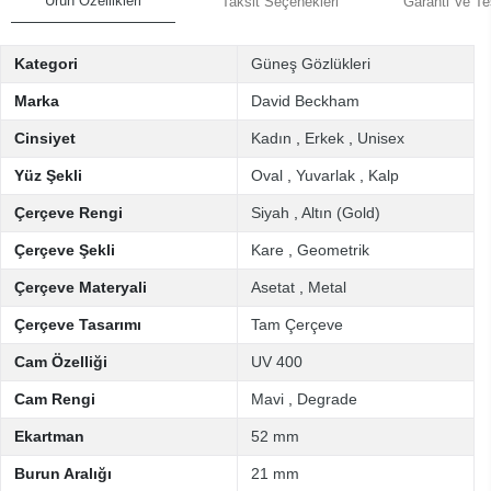
Ürün Özellikleri
Taksit Seçenekleri
Garanti Ve Te
Kategori
Güneş Gözlükleri
Marka
David Beckham
Cinsiyet
Kadın
,
Erkek
,
Unisex
Yüz Şekli
Oval
,
Yuvarlak
,
Kalp
Çerçeve Rengi
Siyah
,
Altın (Gold)
Çerçeve Şekli
Kare
,
Geometrik
Çerçeve Materyali
Asetat
,
Metal
Çerçeve Tasarımı
Tam Çerçeve
Cam Özelliği
UV 400
Cam Rengi
Mavi
,
Degrade
Ekartman
52 mm
Burun Aralığı
21 mm