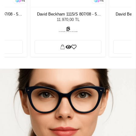
+
4
+
4
807/08 - 52
David Beckham 1115/S 807/08 - 52
David Beck
zlüğü
Unisex Güneş Gözlüğü
Unis
L
11.970,00 TL