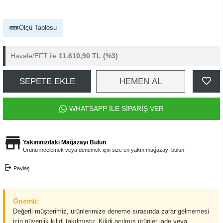
Ölçü Tablosu
Havale/EFT ile
11.610,90 TL
(%3)
SEPETE EKLE
HEMEN AL
WHATSAPP İLE SİPARİŞ VER
Yakınınızdaki Mağazayı Bulun
Ürünü incelemek veya denemek için size en yakın mağazayı bulun.
Paylaş
Önemli:
Değerli müşterimiz, ürünlerimize deneme sırasında zarar gelmemesi
için güvenlik kilidi takılmıştır. Kilidi açılmış ürünler iade veya