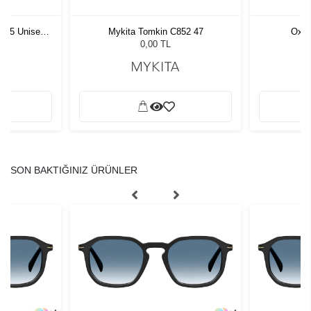
Mykita Tomkin C852 47
Oxibis Ippy IP3 C5 47
Ninoflex 
0,00 TL
0,00 TL
SON BAKTIĞINIZ ÜRÜNLER