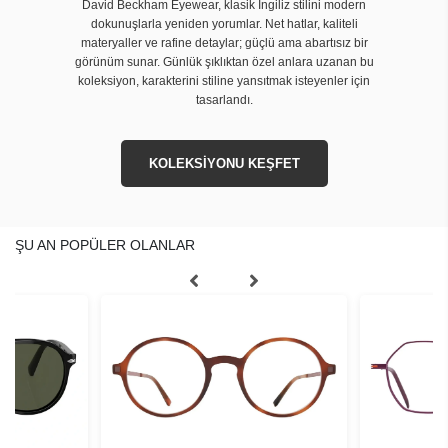
David Beckham Eyewear, klasik İngiliz stilini modern
dokunuşlarla yeniden yorumlar. Net hatlar, kaliteli
materyaller ve rafine detaylar; güçlü ama abartısız bir
görünüm sunar. Günlük şıklıktan özel anlara uzanan bu
koleksiyon, karakterini stiline yansıtmak isteyenler için
tasarlandı.
KOLEKSİYONU KEŞFET
ŞU AN POPÜLER OLANLAR