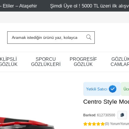
aşehir
Şimdi Üye ol ! 5000 TL üzeri ilk alışverişinde 50
KLİPSLİ
SPORCU
PROGRESİF
GÖZLÜ
GÖZLÜK
GÖZLÜKLERİ
GÖZLÜK
CAMLAR
Yetkili Satıcı
Ücr
Centro Style M
Barkod
:
612730500
(0) Yorum
Yoru