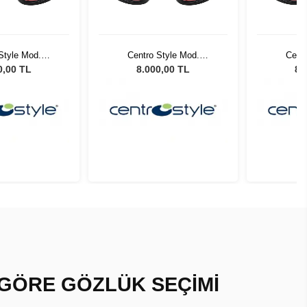
Style Mod.
Centro Style Mod.
Centr
5192000
F0275192000
F0
0,00 TL
8.000,00 TL
8.
 GÖRE GÖZLÜK SEÇİMİ