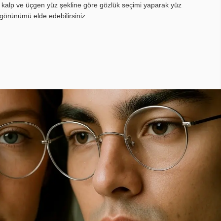
, kalp ve üçgen yüz şekline göre gözlük seçimi yaparak yüz
görünümü elde edebilirsiniz.