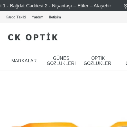
i 2 - Nişantaşı – Etiler – Ataşehir
Şimdi Üye ol ! 5000
Kargo Takibi
Yardım
İletişim
GÜNEŞ
OPTİK
MARKALAR
GÖZLÜKLERİ
GÖZLÜKLERİ