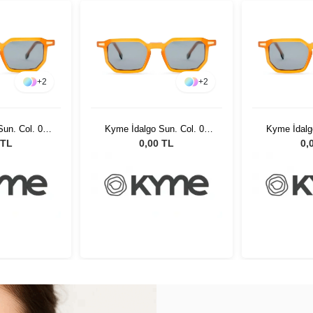
+
2
+
2
un. Col. 05
Kyme İdalgo Sun. Col. 05
Kyme İdalg
ş Gözlüğü
Unisex Güneş Gözlüğü
Unisex G
 TL
0,00 TL
0,