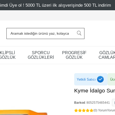
 TL üzeri ilk alışverişinde 500 TL indirim
Mağazalarımı
KLİPSLİ
SPORCU
PROGRESİF
GÖZLÜ
GÖZLÜK
GÖZLÜKLERİ
GÖZLÜK
CAMLAR
Yetkili Satıcı
Ücr
Kyme İdalgo Sun
Barkod
:
8052575465441
(0) Yorum
Yoru