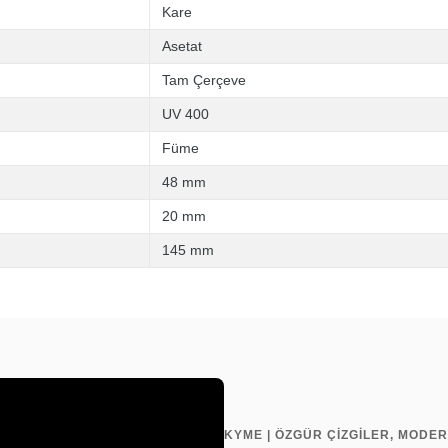
Kare
Asetat
Tam Çerçeve
UV 400
Füme
48 mm
20 mm
145 mm
KYME | ÖZGÜR ÇİZGİLER, MODER