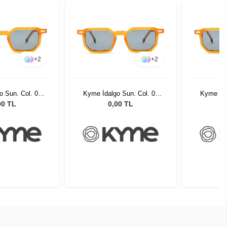
+
2
+
2
o Sun. Col. 05
Kyme İdalgo Sun. Col. 05
Kyme İda
üneş Gözlüğü
Unisex Güneş Gözlüğü
Unisex
00 TL
0,00 TL