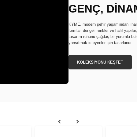
GENÇ, DİNAM
KYME, modern şehir yaşamından ilham a
formlar, dengeli renkler ve hafif yapıla
tasarım ruhunu çağdaş bir yorumla buluş
yansıtmak isteyenler için tasarlandı.
KOLEKSİYONU KEŞFET