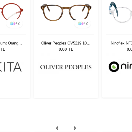
+
2
+
2
urnt Orange
Oliver Peoples OV5219 1011
Ninoflex NF
688
47
 TL
0,00 TL
0,