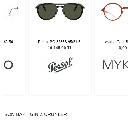
BURG 54
Persol PO 3235S 95/31 55
Mykita Getz B
Unisex Güneş Gözlüğü
60+ 
L
19.145,00 TL
0,00
SON BAKTIĞINIZ ÜRÜNLER