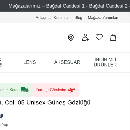
z – Bağdat Caddesi 1 - Bağdat Caddesi 2 - Nişantaşı – Etile
Anlaşmalı Kurumlar
Blog
Mağaza Yorumları
K
İNDİRİMLİ
LENS
AKSESUAR
I
ÜRÜNLER
etsiz Kargo
Yurtdışı Gönderim
. Col. 05 Unisex Güneş Gözlüğü
m Yap