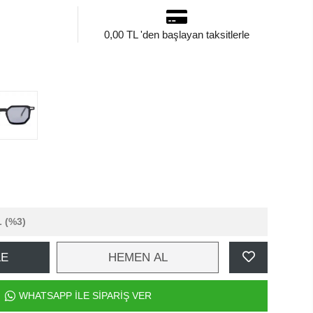
0,00 TL 'den başlayan taksitlerle
L
(%3)
LE
HEMEN AL
WHATSAPP İLE SİPARİŞ VER