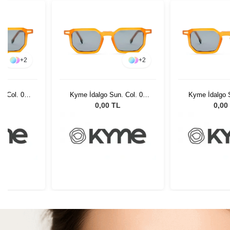
+
2
+
2
. Col. 05
Kyme İdalgo Sun. Col. 05
Kyme İdalgo S
Gözlüğü
Unisex Güneş Gözlüğü
Unisex Güne
L
0,00 TL
0,00