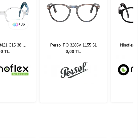
+
36
3421 C15 38 14
Persol PO 3286V 1155 51
Ninoflex 
128
00 TL
0,00 TL