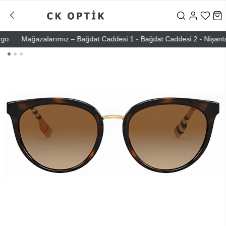
Mağazalarımız – Bağdat Caddesi 1 - Bağdat Caddesi 2 - Nişantaşı – 