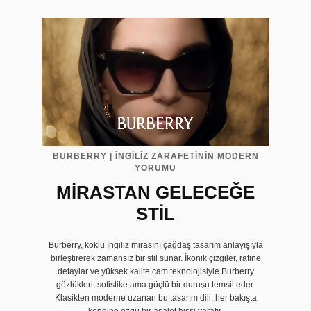
BURBERRY | İNGİLİZ ZARAFETİNİN MODERN
YORUMU
MİRASTAN GELECEĞE
STİL
Burberry, köklü İngiliz mirasını çağdaş tasarım anlayışıyla
birleştirerek zamansız bir stil sunar. İkonik çizgiler, rafine
detaylar ve yüksek kalite cam teknolojisiyle Burberry
gözlükleri; sofistike ama güçlü bir duruşu temsil eder.
Klasikten moderne uzanan bu tasarım dili, her bakışta
kendine özgü bir asalet hissi yaratır.