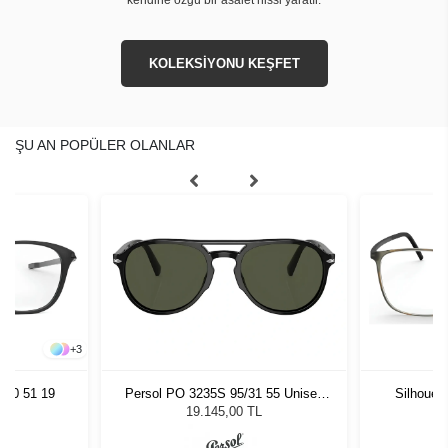
KOLEKSİYONU KEŞFET
ŞU AN POPÜLER OLANLAR
+
3
070 51 19
Persol PO 3235S 95/31 55 Unisex
Silhouet
Güneş Gözlüğü
19.145,00 TL