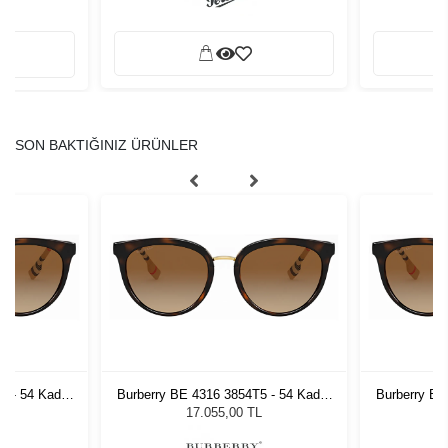
SON BAKTIĞINIZ ÜRÜNLER
5 - 54 Kadın
Burberry BE 4316 3854T5 - 54 Kadın
Burberry BE
ğü
Güneş Gözlüğü
G
L
17.055,00 TL