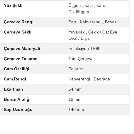
Yüz Şekli
Üçgen
,
Kalp
,
Kare
,
Dikdörtgen
Çerçeve Rengi
Sarı
,
Kahverengi
,
Beyaz
Çerçeve Şekli
Yuvarlak
,
Çekik / Cat Eye
,
Oval / Elips
Çerçeve Materyali
Enjeksiyon TR90
Çerçeve Tasarımı
Tam Çerçeve
Cam Özelliği
Polarize
Cam Rengi
Kahverengi
,
Degrade
Ekartman
54 mm
Burun Aralığı
19 mm
Sap Uzunluğu
140 mm