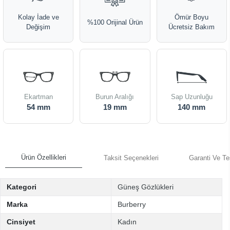
Kolay İade ve
Ömür Boyu
%100 Orijinal Ürün
Değişim
Ücretsiz Bakım
Ekartman
Burun Aralığı
Sap Uzunluğu
54 mm
19 mm
140 mm
Ürün Özellikleri
Taksit Seçenekleri
Garanti Ve Te
Kategori
Güneş Gözlükleri
Marka
Burberry
Cinsiyet
Kadın