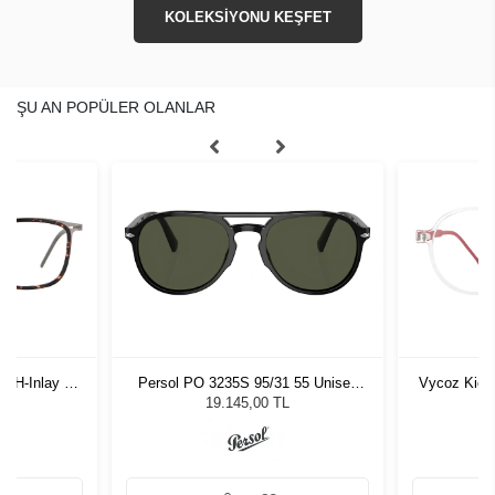
KOLEKSİYONU KEŞFET
ŞU AN POPÜLER OLANLAR
-H-Inlay 53-
Persol PO 3235S 95/31 55 Unisex
Vycoz Kids
Güneş Gözlüğü
19.145,00 TL