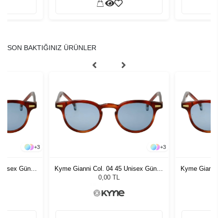
SON BAKTIĞINIZ ÜRÜNLER
+
3
+
3
 Unisex Güneş
Kyme Gianni Col. 04 45 Unisex Güneş
Kyme Gianni 
Gözlüğü
0,00 TL