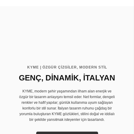
KYME | ÖZGÜR ÇİZGİLER, MODERN STİL
GENÇ, DİNAMİK, İTALYAN
KYME, modern şehir yaşamından ilham alan enerjik ve
özgür bir tasarım anlayışını temsil eder. Net formlar, dengeli
renkler ve hafif yapılar; günlük kullanıma uyum sağlayan
konforlu bir stil sunar. İtalyan tasarım ruhunu çağdaş bir
yorumla buluşturan KYME gözlükleri, stilini doğal ve iddialı
bir şekilde yansıtmak isteyenler için tasarlandı.