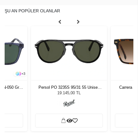
ŞU AN POPÜLER OLANLAR
+
3
2SN-050 Gray
Persol PO 3235S 95/31 55 Unisex
Carrera 3
zlüğü
Güneş Gözlüğü
19.145,00 TL