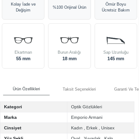
Kolay İade ve
Ömür Boyu
%100 Orijinal Ürün
Değişim
Ücretsiz Bakım
Ekartman
Burun Aralığı
Sap Uzunluğu
55 mm
18 mm
145 mm
Ürün Özellikleri
Taksit Seçenekleri
Garanti Ve Te
Kategori
Optik Gözlükleri
Marka
Emporio Armani
Cinsiyet
Kadın
,
Erkek
,
Unisex
Yüz Şekli
Oval
,
Yuvarlak
,
Kalp