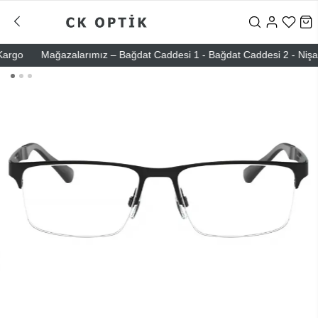
go
Mağazalarımız – Bağdat Caddesi 1 - Bağdat Caddesi 2 - Nişantaşı 