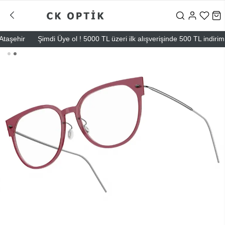
ehir
Şimdi Üye ol ! 5000 TL üzeri ilk alışverişinde 500 TL indirim