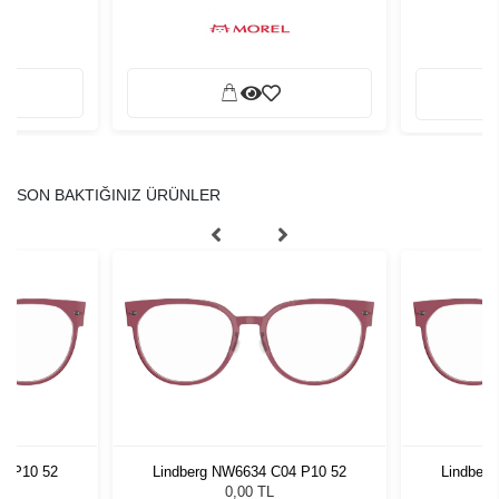
SON BAKTIĞINIZ ÜRÜNLER
4 P10 52
Lindberg NW6634 C04 P10 52
Lindber
0,00 TL