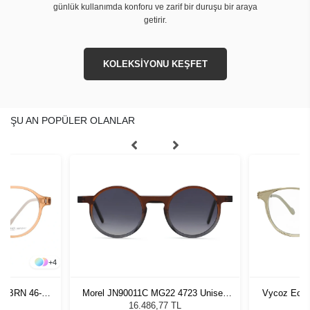
günlük kullanımda konforu ve zarif bir duruşu bir araya
getirir.
KOLEKSİYONU KEŞFET
ŞU AN POPÜLER OLANLAR
+
4
om BRN 46-19
Morel JN90011C MG22 4723 Unisex
Vycoz Ecow
Güneş Gözlüğü
16.486,77 TL