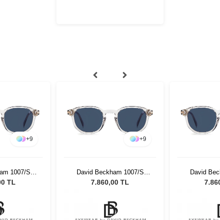
+
9
+
9
am 1007/S
David Beckham 1007/S
David Be
ex Güneş
KB749 Unisex Güneş
KB749 U
00 TL
7.860,00 TL
7.86
üğü
Gözlüğü
Gö