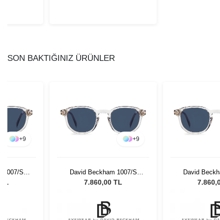
SON BAKTIĞINIZ ÜRÜNLER
+
9
+
9
 1007/S
David Beckham 1007/S
David Beckh
 Güneş
KB749 Unisex Güneş
KB749 Unis
 TL
7.860,00 TL
7.860,
ü
Gözlüğü
Gözl