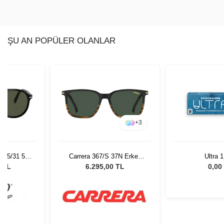
ŞU AN POPÜLER OLANLAR
+
3
37N Erkek
Ultra 1 Day
Miu Miu MU 
lüğü
51 Kadın Gün
 TL
0,00 TL
25.060