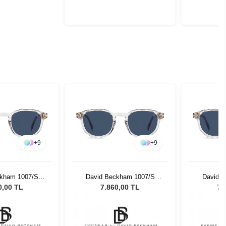
+
9
+
9
ckham 1007/S
David Beckham 1007/S
David 
nisex Güneş
KB749 Unisex Güneş
KB749
0,00 TL
7.860,00 TL
7.
zlüğü
Gözlüğü