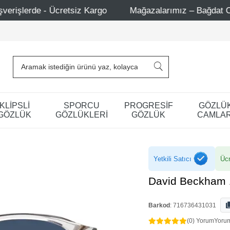
o
Mağazalarımız – Bağdat Caddesi 1 - Bağdat Caddesi 2 
KLİPSLİ
SPORCU
PROGRESİF
GÖZLÜ
GÖZLÜK
GÖZLÜKLERİ
GÖZLÜK
CAMLAR
Yetkili Satıcı
Ücr
David Beckham 
Barkod
:
716736431031
(0) Yorum
Yoru