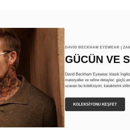
DAVID BECKHAM EYEWEAR | ZA
GÜCÜN VE S
David Beckham Eyewear, klasik İngiliz s
materyaller ve rafine detaylar; güçlü a
uzanan bu koleksiyon, karakterini stili
KOLEKSİYONU KEŞFET