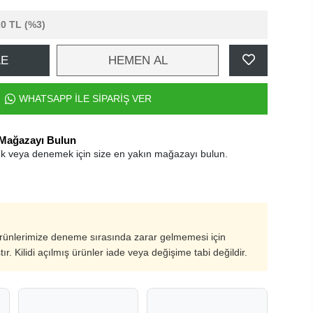
20 TL
(%3)
LE
HEMEN AL
WHATSAPP İLE SİPARİŞ VER
 Mağazayı Bulun
k veya denemek için size en yakın mağazayı bulun.
ürünlerimize deneme sırasında zarar gelmemesi için
ştır. Kilidi açılmış ürünler iade veya değişime tabi değildir.