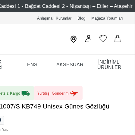
- Nişantaşı – Etiler – Ataşehir
Şimdi Üye ol ! 5000 TL
Anlaşmalı Kurumlar
Blog
Mağaza Yorumları
K
İNDİRİMLİ
LENS
AKSESUAR
I
ÜRÜNLER
etsiz Kargo
Yurtdışı Gönderim
1007/S KB749 Unisex Güneş Gözlüğü
m Yap