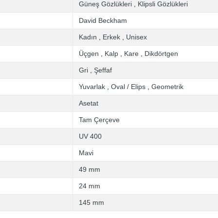
Güneş Gözlükleri
,
Klipsli Gözlükleri
David Beckham
Kadın
,
Erkek
,
Unisex
Üçgen
,
Kalp
,
Kare
,
Dikdörtgen
Gri
,
Şeffaf
Yuvarlak
,
Oval / Elips
,
Geometrik
Asetat
Tam Çerçeve
UV 400
Mavi
49 mm
24 mm
145 mm