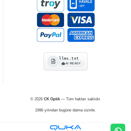
llms.txt
AI READY
© 2026
CK Optik
— Tüm hakları saklıdır.
1996 yılından bugüne daima sizinle.