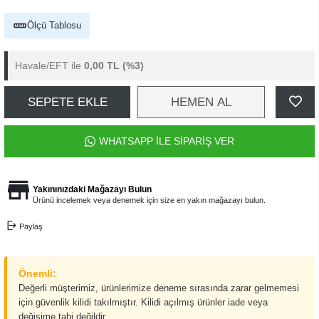
Ölçü Tablosu
Havale/EFT ile
0,00 TL
(%3)
SEPETE EKLE
HEMEN AL
WHATSAPP İLE SİPARİŞ VER
Yakınınızdaki Mağazayı Bulun
Ürünü incelemek veya denemek için size en yakın mağazayı bulun.
Paylaş
Önemli:
Değerli müşterimiz, ürünlerimize deneme sırasında zarar gelmemesi
için güvenlik kilidi takılmıştır. Kilidi açılmış ürünler iade veya
değişime tabi değildir.