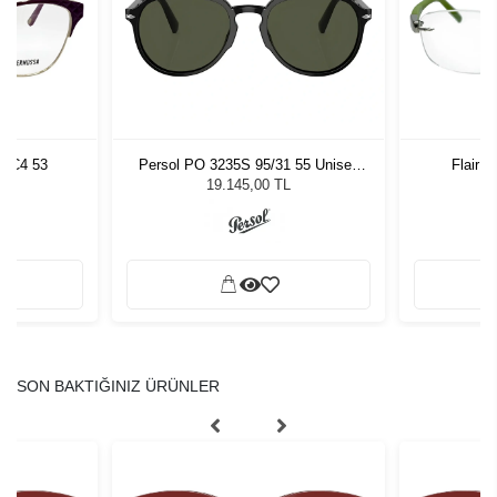
9 C4 53
Persol PO 3235S 95/31 55 Unisex
Flair M
Güneş Gözlüğü
19.145,00 TL
SON BAKTIĞINIZ ÜRÜNLER