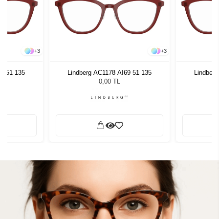
+
3
+
3
69 51 135
Lindberg AC1178 AI69 51 135
Lindberg
0,00 TL