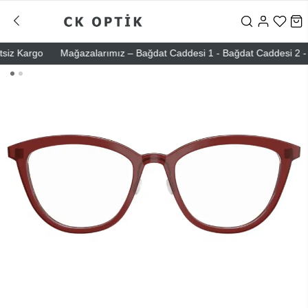
z Kargo
Mağazalarımız – Bağdat Caddesi 1 - Bağdat Caddesi 2 - Nişan