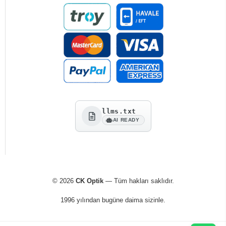
llms.txt
AI READY
© 2026
CK Optik
— Tüm hakları saklıdır.
1996 yılından bugüne daima sizinle.