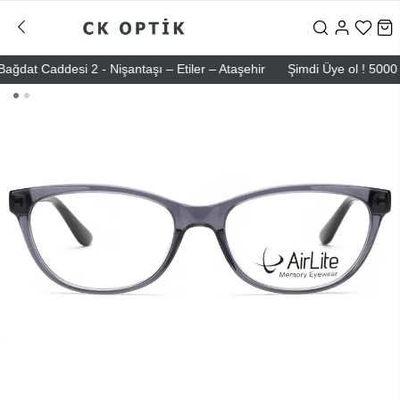
t Caddesi 2 - Nişantaşı – Etiler – Ataşehir
Şimdi Üye ol ! 5000 TL ü