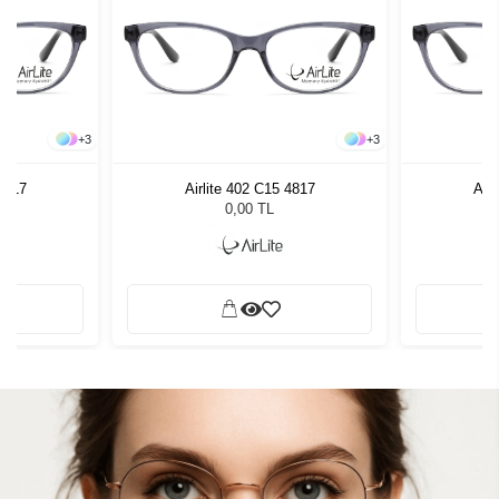
+
3
+
3
 4817
Airlite 402 C15 4817
Airl
0,00 TL