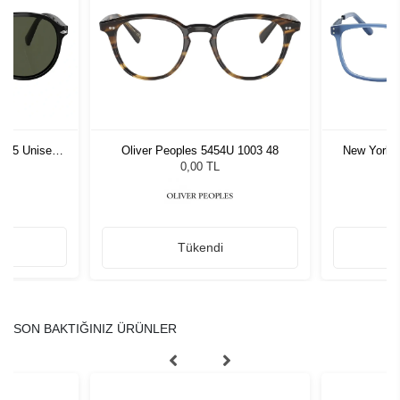
1 55 Unisex
Oliver Peoples 5454U 1003 48
New York 
ğü
L
0,00 TL
Tükendi
SON BAKTIĞINIZ ÜRÜNLER