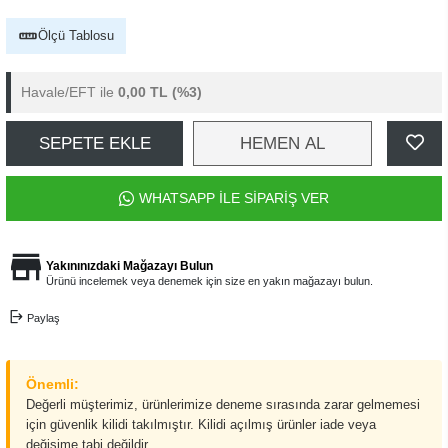
Ölçü Tablosu
Havale/EFT ile
0,00 TL
(%3)
SEPETE EKLE
HEMEN AL
WHATSAPP İLE SİPARİŞ VER
Yakınınızdaki Mağazayı Bulun
Ürünü incelemek veya denemek için size en yakın mağazayı bulun.
Paylaş
Önemli:
Değerli müşterimiz, ürünlerimize deneme sırasında zarar gelmemesi
için güvenlik kilidi takılmıştır. Kilidi açılmış ürünler iade veya
değişime tabi değildir.