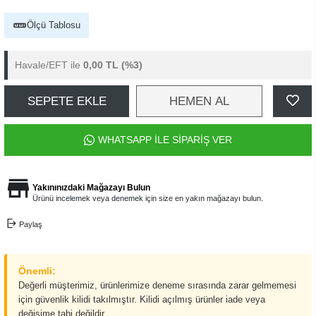
Ölçü Tablosu
Havale/EFT ile
0,00 TL
(%3)
SEPETE EKLE
HEMEN AL
WHATSAPP İLE SİPARİŞ VER
Yakınınızdaki Mağazayı Bulun
Ürünü incelemek veya denemek için size en yakın mağazayı bulun.
Paylaş
Önemli:
Değerli müşterimiz, ürünlerimize deneme sırasında zarar gelmemesi
için güvenlik kilidi takılmıştır. Kilidi açılmış ürünler iade veya
değişime tabi değildir.