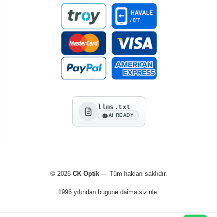
llms.txt
AI READY
© 2026
CK Optik
— Tüm hakları saklıdır.
1996 yılından bugüne daima sizinle.