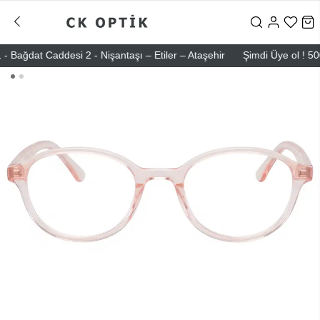
dat Caddesi 2 - Nişantaşı – Etiler – Ataşehir
Şimdi Üye ol ! 5000 TL