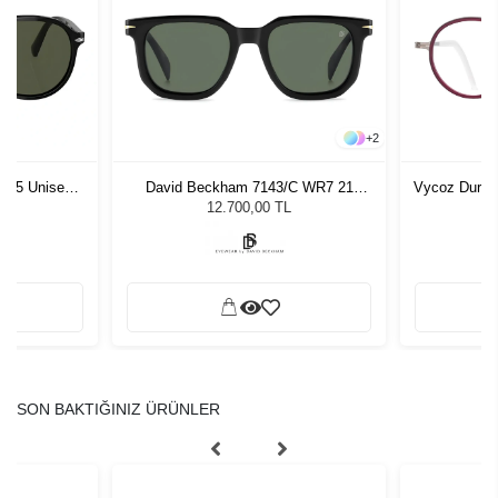
+
2
1 55 Unisex
David Beckham 7143/C WR7 21
Vycoz Durr
ğü
8503351 Unisex Güneş Gözlüğü
L
12.700,00 TL
SON BAKTIĞINIZ ÜRÜNLER