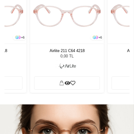
+
6
+
6
 4218
Airlite 211 C64 4218
Airl
0,00 TL