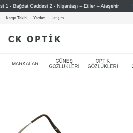
 - Nişantaşı – Etiler – Ataşehir
Şimdi Üye ol ! 5000 TL
Kargo Takibi
Yardım
İletişim
GÜNEŞ
OPTİK
MARKALAR
GÖZLÜKLERİ
GÖZLÜKLERİ