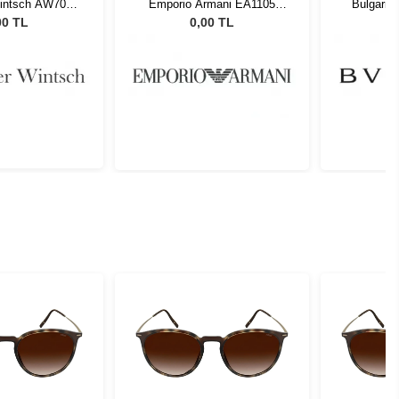
Wintsch AW7006
Emporio Armani EA1105
Bulgari 
C1
3014 54
00 TL
0,00 TL