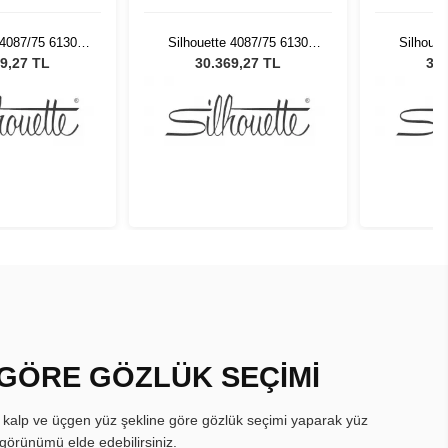
 4087/75 6130
Silhouette 4087/75 6130
Silhouet
neş Gözlüğü
Kadın Güneş Gözlüğü
Kadın 
9,27 TL
30.369,27 TL
30.
 GÖRE GÖZLÜK SEÇİMİ
, kalp ve üçgen yüz şekline göre gözlük seçimi yaparak yüz
görünümü elde edebilirsiniz.