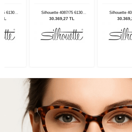
7/75 6130
Silhouette 4087/75 6130
Silhouette 4
Gözlüğü
Kadın Güneş Gözlüğü
Kadın Güne
7 TL
30.369,27 TL
30.369