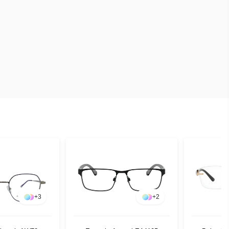
+
3
+
2