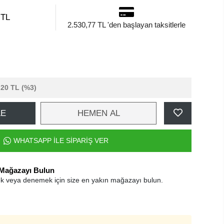
 TL
2.530,77 TL 'den başlayan taksitlerle
,20 TL
(%3)
LE
HEMEN AL
WHATSAPP İLE SİPARİŞ VER
 Mağazayı Bulun
k veya denemek için size en yakın mağazayı bulun.