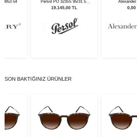
9 3853 54
Persol PO 3235S 95/31 55
Alexander
Unisex Güneş Gözlüğü
AWD50
L
19.145,00 TL
0,00
SON BAKTIĞINIZ ÜRÜNLER