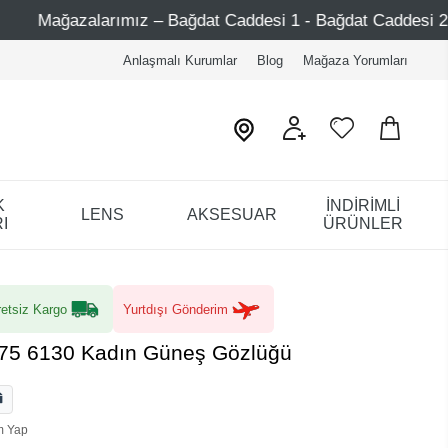
 Bağdat Caddesi 1 - Bağdat Caddesi 2 - Nişantaşı – Etiler –
Anlaşmalı Kurumlar
Blog
Mağaza Yorumları
K
İNDİRİMLİ
LENS
AKSESUAR
I
ÜRÜNLER
etsiz Kargo
Yurtdışı Gönderim
/75 6130 Kadın Güneş Gözlüğü
m Yap