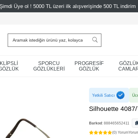
 üzeri ilk alışverişinde 500 TL indirim
Mağazalarımız –
KLİPSLİ
SPORCU
PROGRESİF
GÖZLÜ
GÖZLÜK
GÖZLÜKLERİ
GÖZLÜK
CAMLAR
Yetkili Satıcı
Ücr
Silhouette 4087
Barkod
:
888465652411
(0) Yorum
Yoru