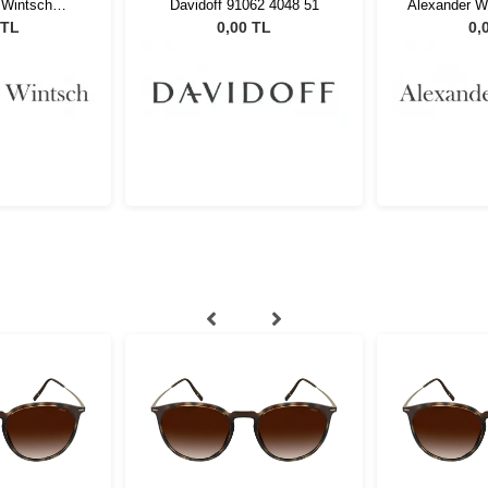
 Wintsch
Davidoff 91062 4048 51
Alexander 
09 C4
 TL
0,00 TL
0,