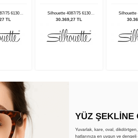
087/75 6130
Silhouette 4087/75 6130
Silhouette
ş Gözlüğü
Kadın Güneş Gözlüğü
Kadın Gü
,27 TL
30.369,27 TL
30.36
YÜZ ŞEKLİNE
Yuvarlak, kare, oval, dikdörtgen
hatlarınıza en uygun ve dengeli 