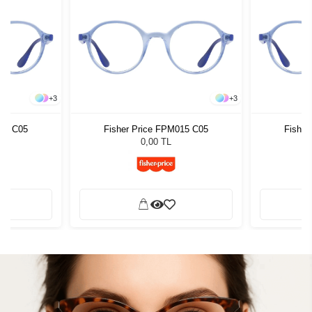
+
3
+
3
015 C05
Fisher Price FPM015 C05
Fisher
0,00 TL