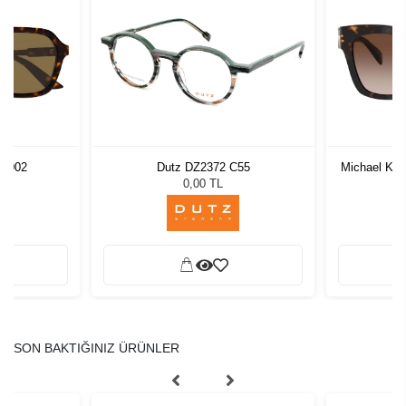
A 002
Dutz DZ2372 C55
Michael Ko
L
0,00 TL
SON BAKTIĞINIZ ÜRÜNLER