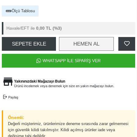
Ölçü Tablosu
Havale/EFT ile
0,00 TL
(%3)
SEPETE EKLE
HEMEN AL
WHATSAPP İLE SİPARİŞ VER
Yakınınızdaki Mağazayı Bulun
Ürünü incelemek veya denemek için size en yakın mağazayı bulun.
Paylaş
Önemli:
Değerli müşterimiz, ürünlerimize deneme sırasında zarar gelmemesi
için güvenlik kilidi takılmıştır. Kilidi açılmış ürünler iade veya
değişime tabi değildir.