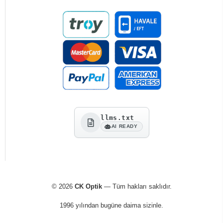
llms.txt
AI READY
© 2026
CK Optik
— Tüm hakları saklıdır.
1996 yılından bugüne daima sizinle.