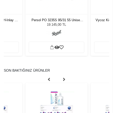
-H-Inlay 53-
Persol PO 3235S 95/31 55 Unisex
Vycoz Kids
Güneş Gözlüğü
19.145,00 TL
SON BAKTIĞINIZ ÜRÜNLER