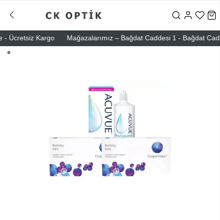
- Ücretsiz Kargo
Mağazalarımız – Bağdat Caddesi 1 - Bağdat Caddesi 