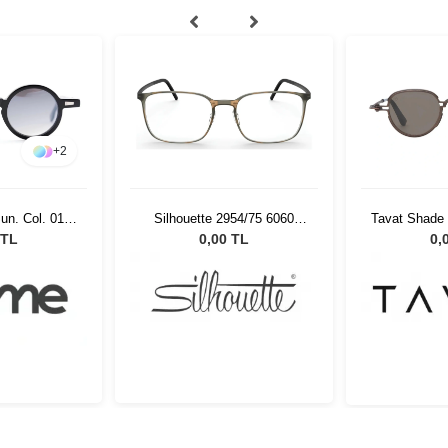
+
2
n. Col. 01
Silhouette 2954/75 6060
Tavat Shade
ş Gözlüğü
52/19
 TL
0,00 TL
0,