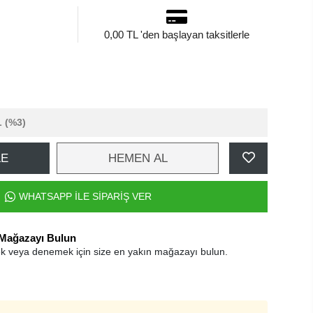
0,00 TL 'den başlayan taksitlerle
L
(%3)
LE
HEMEN AL
WHATSAPP İLE SİPARİŞ VER
 Mağazayı Bulun
k veya denemek için size en yakın mağazayı bulun.