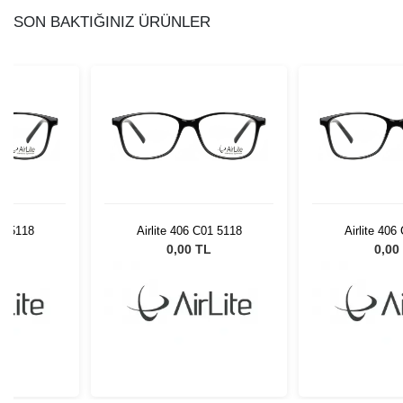
SON BAKTIĞINIZ ÜRÜNLER
01 5118
Airlite 406 C01 5118
Airlite 406
L
0,00 TL
0,00