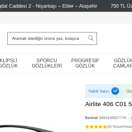
ntaşı – Etiler – Ataşehir
750 TL Üzeri Alışverişlerde 
KLİPSLİ
SPORCU
PROGRESİF
GÖZLÜ
GÖZLÜK
GÖZLÜKLERİ
GÖZLÜK
CAMLAR
Yetkili Satıcı
Ücr
Airlite 406 C01 
Barkod
:
8681636837776
(0) Yorum
Yoru