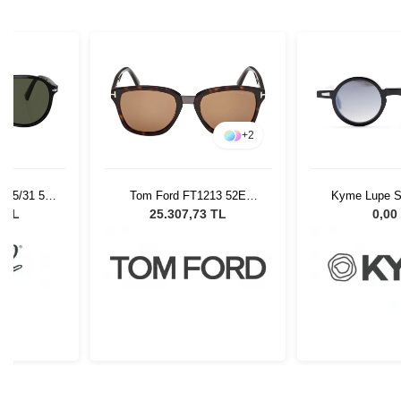
+
2
 95/31 55
Tom Ford FT1213 52E
Kyme Lupe Su
Gözlüğü
Unisex Güneş Gözlüğü
Unisex Güne
0 TL
25.307,73 TL
0,00