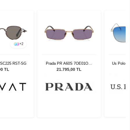
+
2
 SC225 RST-SG
Prada PR A60S 7OE01O59
Us Polo A
Unisex Güneş Gözlüğü
00 TL
21.795,00 TL