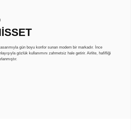
I
HİSSET
k tasarımıyla gün boyu konfor sunan modern bir markadır. İnce
ayışıyla gözlük kullanımını zahmetsiz hale getirir. Airlite, hafifliği
rlanmıştır.