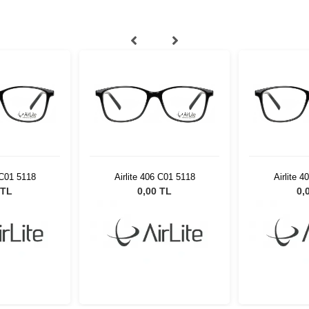
 C01 5118
Airlite 406 C01 5118
Airlite 
 TL
0,00 TL
0,