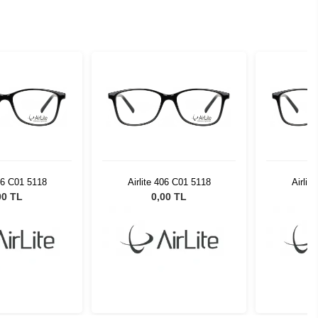
406 C01 5118
Airlite 406 C01 5118
Airlit
00 TL
0,00 TL