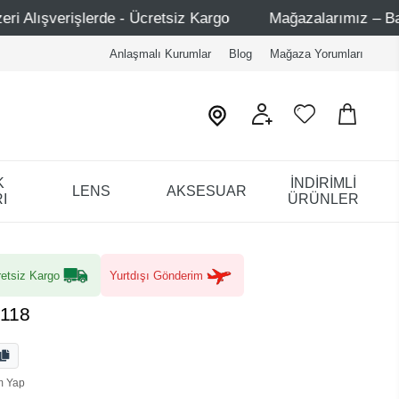
- Ücretsiz Kargo
Mağazalarımız – Bağdat Caddesi 1 - Ba
Anlaşmalı Kurumlar
Blog
Mağaza Yorumları
K
İNDİRİMLİ
LENS
AKSESUAR
I
ÜRÜNLER
etsiz Kargo
Yurtdışı Gönderim
5118
m Yap