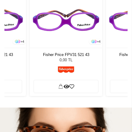
+
4
+
4
 521 43
Fisher Price FPV31 521 43
Fisher
0,00 TL