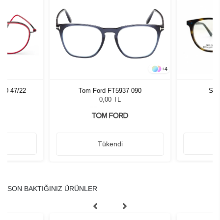
+
4
040 47/22
Tom Ford FT5937 090
Sla
0,00 TL
Tükendi
SON BAKTIĞINIZ ÜRÜNLER