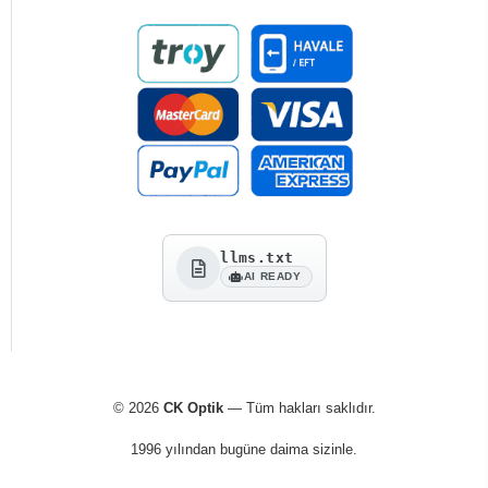
llms.txt
AI READY
© 2026
CK Optik
— Tüm hakları saklıdır.
1996 yılından bugüne daima sizinle.