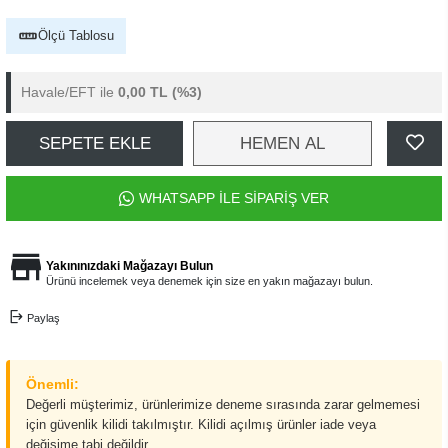
Ölçü Tablosu
Havale/EFT ile
0,00 TL
(%3)
SEPETE EKLE
HEMEN AL
WHATSAPP İLE SİPARİŞ VER
Yakınınızdaki Mağazayı Bulun
Ürünü incelemek veya denemek için size en yakın mağazayı bulun.
Paylaş
Önemli:
Değerli müşterimiz, ürünlerimize deneme sırasında zarar gelmemesi
için güvenlik kilidi takılmıştır. Kilidi açılmış ürünler iade veya
değişime tabi değildir.