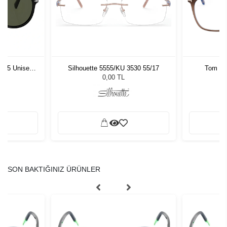
1 55 Unisex
Silhouette 5555/KU 3530 55/17
Tom Fo
ğü
L
0,00 TL
SON BAKTIĞINIZ ÜRÜNLER