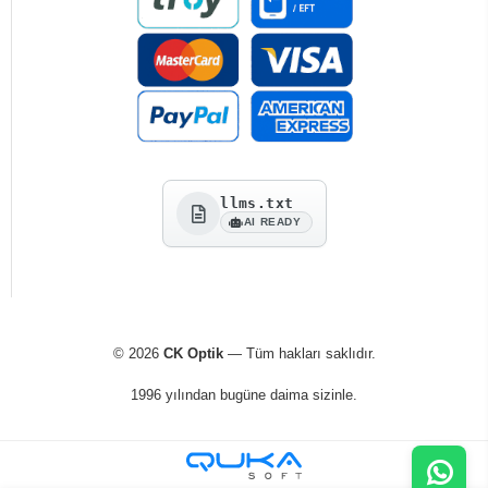
llms.txt
AI READY
© 2026
CK Optik
— Tüm hakları saklıdır.
1996 yılından bugüne daima sizinle.