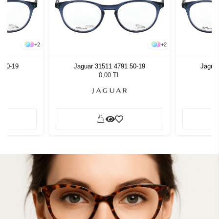
+
2
+
2
 50-19
Jaguar 31511 4791 50-19
Jagua
0,00 TL