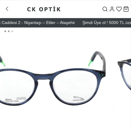
si 2 - Nişantaşı – Etiler – Ataşehir
Şimdi Üye ol ! 5000 TL üzeri il