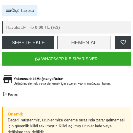
Ölçü Tablosu
Havale/EFT ile
0,00 TL
(%3)
SEPETE EKLE
HEMEN AL
WHATSAPP İLE SİPARİŞ VER
Yakınınızdaki Mağazayı Bulun
Ürünü incelemek veya denemek için size en yakın mağazayı bulun.
Paylaş
Önemli:
Değerli müşterimiz, ürünlerimize deneme sırasında zarar gelmemesi
için güvenlik kilidi takılmıştır. Kilidi açılmış ürünler iade veya
değişime tabi değildir.