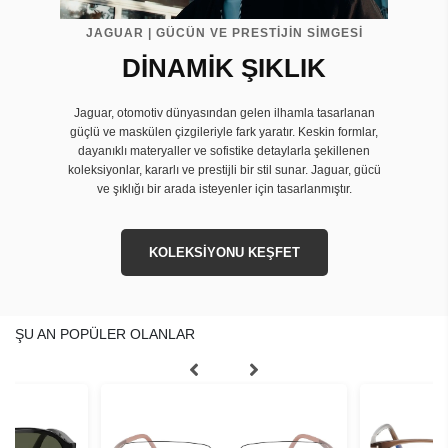
JAGUAR | GÜCÜN VE PRESTİJİN SİMGESİ
DİNAMİK ŞIKLIK
Jaguar, otomotiv dünyasından gelen ilhamla tasarlanan
güçlü ve maskülen çizgileriyle fark yaratır. Keskin formlar,
dayanıklı materyaller ve sofistike detaylarla şekillenen
koleksiyonlar, kararlı ve prestijli bir stil sunar. Jaguar, gücü
ve şıklığı bir arada isteyenler için tasarlanmıştır.
KOLEKSİYONU KEŞFET
ŞU AN POPÜLER OLANLAR