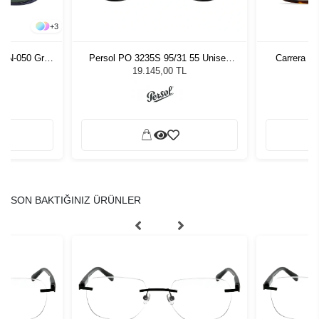
+
3
2SN-050 Gray
Persol PO 3235S 95/31 55 Unisex
Carrera 3
zlüğü
Güneş Gözlüğü
19.145,00 TL
SON BAKTIĞINIZ ÜRÜNLER