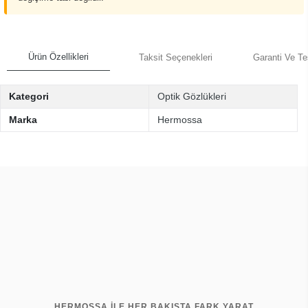
Ürün Özellikleri
Taksit Seçenekleri
Garanti Ve Te
Kategori
Optik Gözlükleri
Marka
Hermossa
HERMOSSA İLE HER BAKIŞTA FARK YARAT