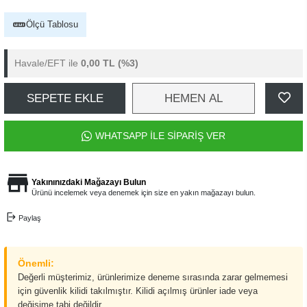
Ölçü Tablosu
Havale/EFT ile
0,00 TL
(%3)
SEPETE EKLE
HEMEN AL
WHATSAPP İLE SİPARİŞ VER
Yakınınızdaki Mağazayı Bulun
Ürünü incelemek veya denemek için size en yakın mağazayı bulun.
Paylaş
Önemli:
Değerli müşterimiz, ürünlerimize deneme sırasında zarar gelmemesi
için güvenlik kilidi takılmıştır. Kilidi açılmış ürünler iade veya
değişime tabi değildir.