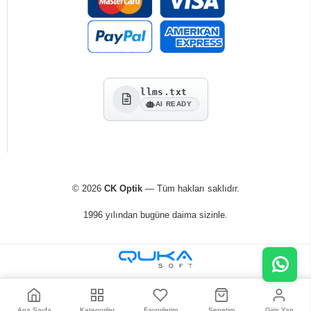
llms.txt
AI READY
© 2026
CK Optik
— Tüm hakları saklıdır.
1996 yılından bugüne daima sizinle.
Ana Sayfa
Kategoriler
Favorilerim
Sepetim
Giriş Yap