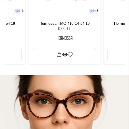
+
3
+
3
C4 54 19
Hermossa HMO 416 C4 54 19
Hermoss
0,00 TL