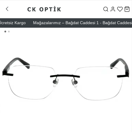
etsiz Kargo
Mağazalarımız – Bağdat Caddesi 1 - Bağdat Caddesi 2 - 