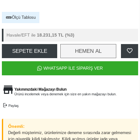
Ölçü Tablosu
Havale/EFT ile
18.231,15 TL
(%3)
SEPETE EKLE
HEMEN AL
WHATSAPP İLE SİPARİŞ VER
Yakınınızdaki Mağazayı Bulun
Ürünü incelemek veya denemek için size en yakın mağazayı bulun.
Paylaş
Önemli:
Değerli müşterimiz, ürünlerimize deneme sırasında zarar gelmemesi
için güvenlik kilidi takılmıştır. Kilidi açılmış ürünler iade veya