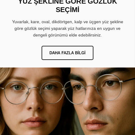
YÜZ ŞEKLİNE GÖRE GÖZLÜK
SEÇİMİ
Yuvarlak, kare, oval, dikdörtgen, kalp ve üçgen yüz şekline
göre gözlük seçimi yaparak yüz hatlarınıza en uygun ve
dengeli görünümü elde edebilirsiniz.
DAHA FAZLA BILGI