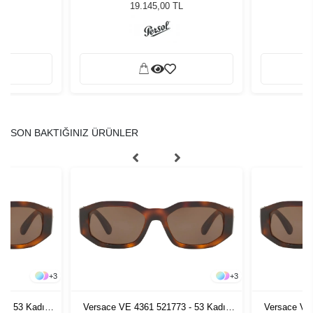
Güneş Gözlüğü
19.145,00 TL
SON BAKTIĞINIZ ÜRÜNLER
+
3
+
3
3 - 53 Kadın
Versace VE 4361 521773 - 53 Kadın
Versace VE 