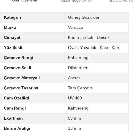
Ürün Özellikleri
Taksit Seçenekleri
Garanti Ve Te
Kategori
Güneş Gözlükleri
Marka
Versace
Cinsiyet
Kadın
,
Erkek
,
Unisex
Yüz Şekli
Oval
,
Yuvarlak
,
Kalp
,
Kare
Çerçeve Rengi
Kahverengi
Çerçeve Şekli
Dikdörtgen
Çerçeve Materyali
Asetat
Çerçeve Tasarımı
Tam Çerçeve
Cam Özelliği
UV 400
Cam Rengi
Kahverengi
Ekartman
53 mm
Burun Aralığı
18 mm