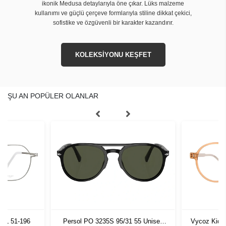
ikonik Medusa detaylarıyla öne çıkar. Lüks malzeme
kullanımı ve güçlü çerçeve formlarıyla stiline dikkat çekici,
sofistike ve özgüvenli bir karakter kazandırır.
KOLEKSİYONU KEŞFET
ŞU AN POPÜLER OLANLAR
SIL 51-196
Persol PO 3235S 95/31 55 Unisex
Vycoz Kids