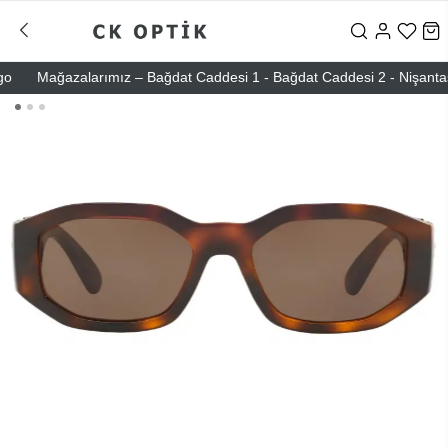
Mağazalarımız – Bağdat Caddesi 1 - Bağdat Caddesi 2 - Nişantaşı – E