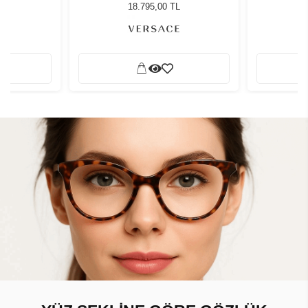
ğü
Güneş Gözlüğü
G
L
18.795,00 TL