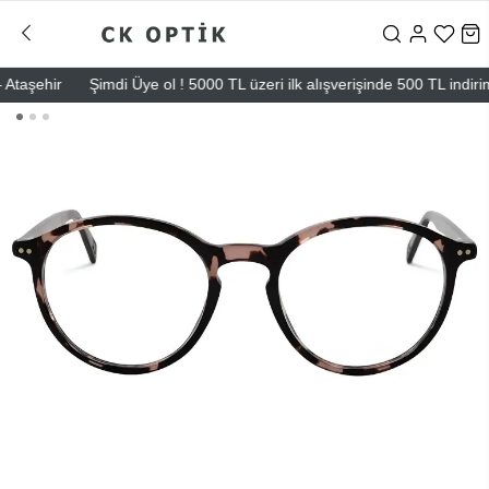
aşehir
Şimdi Üye ol ! 5000 TL üzeri ilk alışverişinde 500 TL indirim