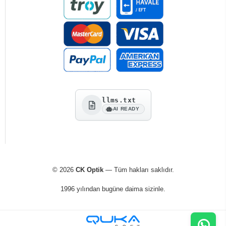
llms.txt
AI READY
© 2026
CK Optik
— Tüm hakları saklıdır.
1996 yılından bugüne daima sizinle.