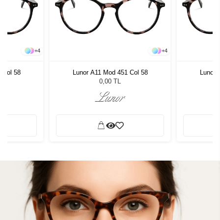
+
4
+
4
 Col 58
Lunor A11 Mod 451 Col 58
Lunor 
0,00 TL