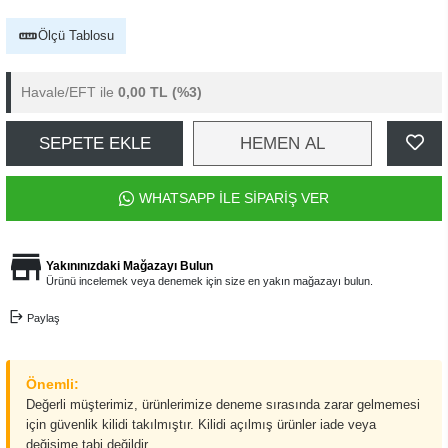
Ölçü Tablosu
Havale/EFT ile
0,00 TL
(%3)
SEPETE EKLE
HEMEN AL
WHATSAPP İLE SİPARİŞ VER
Yakınınızdaki Mağazayı Bulun
Ürünü incelemek veya denemek için size en yakın mağazayı bulun.
Paylaş
Önemli:
Değerli müşterimiz, ürünlerimize deneme sırasında zarar gelmemesi
için güvenlik kilidi takılmıştır. Kilidi açılmış ürünler iade veya
değişime tabi değildir.