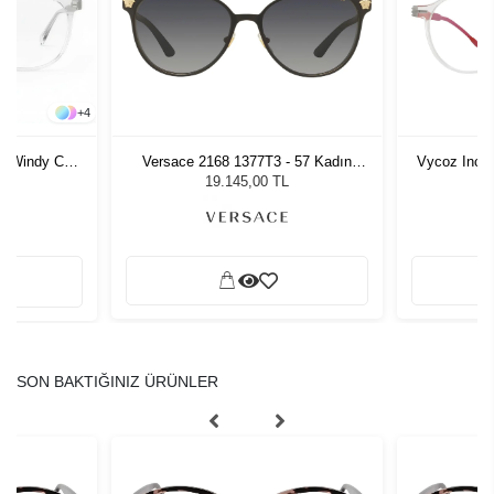
+
4
Versace 2168 1377T3 - 57 Kadın
Vycoz Incli
 2 Windy CRT
Güneş Gözlüğü
19.145,00 TL
SON BAKTIĞINIZ ÜRÜNLER