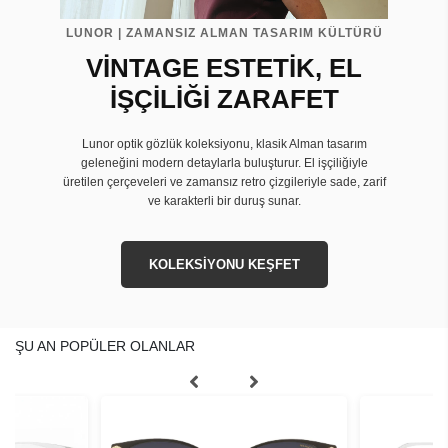
LUNOR | ZAMANSIZ ALMAN TASARIM KÜLTÜRÜ
VİNTAGE ESTETİK, EL
İŞÇİLİĞİ ZARAFET
Lunor optik gözlük koleksiyonu, klasik Alman tasarım
geleneğini modern detaylarla buluşturur. El işçiliğiyle
üretilen çerçeveleri ve zamansız retro çizgileriyle sade, zarif
ve karakterli bir duruş sunar.
KOLEKSİYONU KEŞFET
ŞU AN POPÜLER OLANLAR