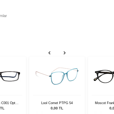
mlar
u C001 Opt
Lool Comet PTPG 54
Moscot Fran
074
45 
 TL
0,00 TL
0,