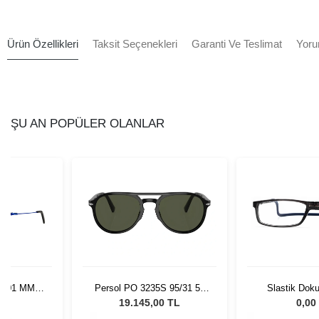
Ürün Özellikleri
Taksit Seçenekleri
Garanti Ve Teslimat
Yoru
ŞU AN POPÜLER OLANLAR
7601 MM
Persol PO 3235S 95/31 55
Slastik Dok
lue
Unisex Güneş Gözlüğü
1055
L
19.145,00 TL
0,00