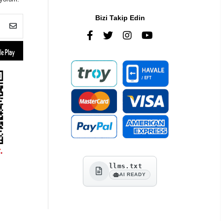
Bizi Takip Edin
llms.txt
AI READY