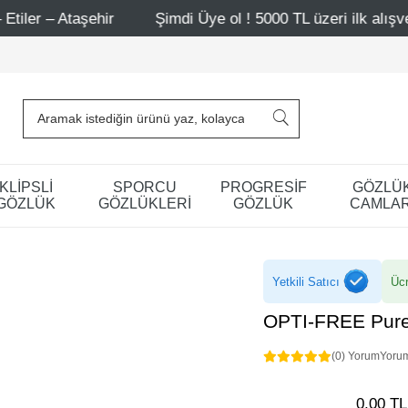
ehir
Şimdi Üye ol ! 5000 TL üzeri ilk alışverişinde 500 
KLİPSLİ
SPORCU
PROGRESİF
GÖZLÜ
GÖZLÜK
GÖZLÜKLERİ
GÖZLÜK
CAMLAR
Yetkili Satıcı
Ücr
OPTI-FREE Pure
(0) Yorum
Yoru
0,00 TL