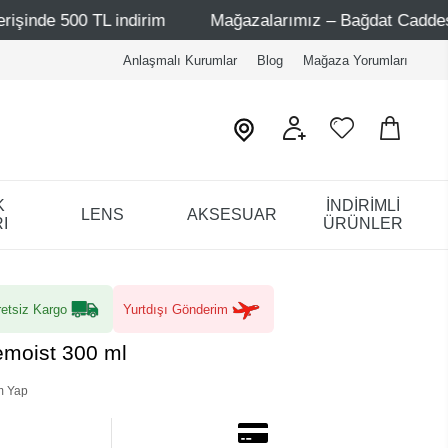
TL indirim
Mağazalarımız – Bağdat Caddesi 1 - Bağdat C
Anlaşmalı Kurumlar
Blog
Mağaza Yorumları
K
İNDİRİMLİ
LENS
AKSESUAR
I
ÜRÜNLER
etsiz Kargo
Yurtdışı Gönderim
moist 300 ml
m Yap