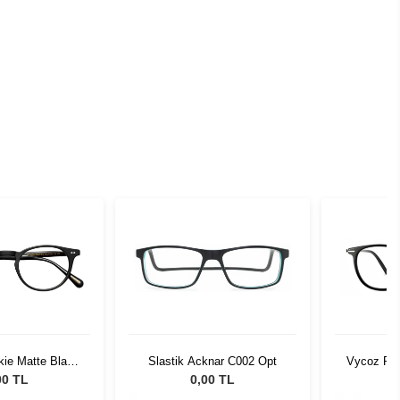
kie Matte Black
Slastik Acknar C002 Opt
Vycoz RX
0300-01
SBLK
00 TL
0,00 TL