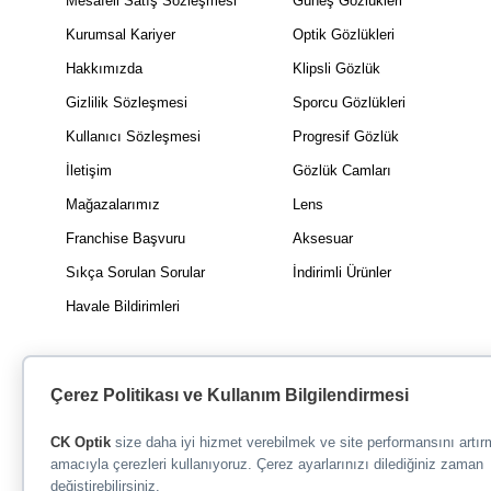
Mesafeli Satış Sözleşmesi
Güneş Gözlükleri
Kurumsal Kariyer
Optik Gözlükleri
Hakkımızda
Klipsli Gözlük
Gizlilik Sözleşmesi
Sporcu Gözlükleri
Kullanıcı Sözleşmesi
Progresif Gözlük
İletişim
Gözlük Camları
Mağazalarımız
Lens
Franchise Başvuru
Aksesuar
Sıkça Sorulan Sorular
İndirimli Ürünler
Havale Bildirimleri
Çerez Politikası ve Kullanım Bilgilendirmesi
CK Optik
size daha iyi hizmet verebilmek ve site performansını artı
amacıyla çerezleri kullanıyoruz. Çerez ayarlarınızı dilediğiniz zaman
değiştirebilirsiniz.