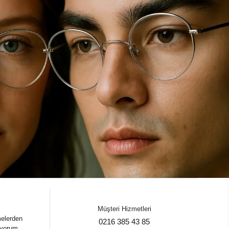
Müşteri Hizmetleri
melerden
0216 385 43 85
iyorum.