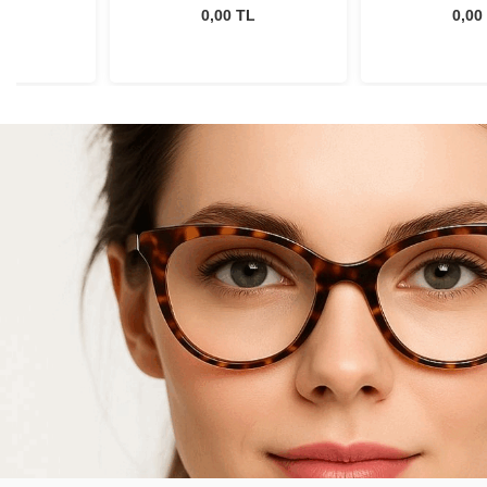
ml
ml
L
0,00 TL
0,00