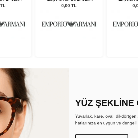
 44
5741 44
57
 TL
0,00 TL
0,
YÜZ ŞEKLİNE
Yuvarlak, kare, oval, dikdörtgen
hatlarınıza en uygun ve dengeli 