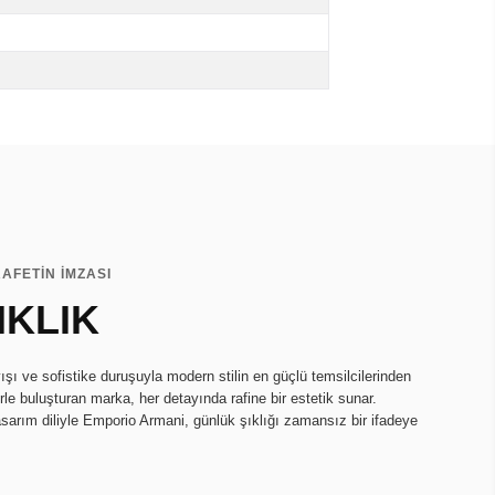
AFETİN İMZASI
IKLIK
ı ve sofistike duruşuyla modern stilin en güçlü temsilcilerinden
lerle buluşturan marka, her detayında rafine bir estetik sunar.
asarım diliyle Emporio Armani, günlük şıklığı zamansız bir ifadeye