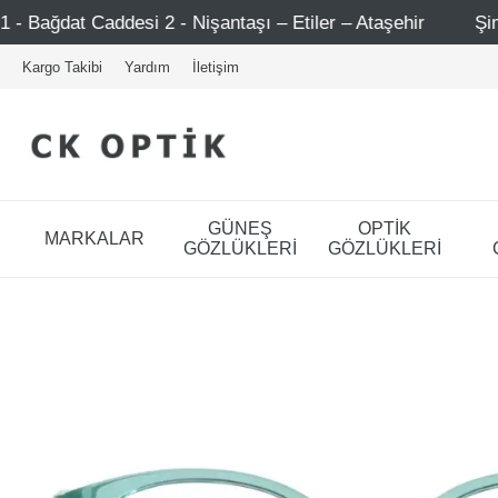
- Nişantaşı – Etiler – Ataşehir
Şimdi Üye ol ! 5000 TL 
Kargo Takibi
Yardım
İletişim
GÜNEŞ
OPTİK
MARKALAR
GÖZLÜKLERİ
GÖZLÜKLERİ