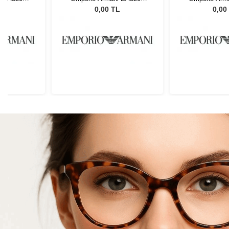
4
5741 44
5741
L
0,00 TL
0,00