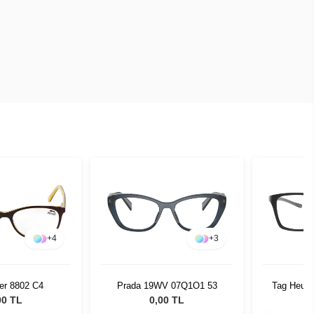
+
4
+
3
er 8802 C4
Prada 19WV 07Q1O1 53
Tag Heuer
00 TL
0,00 TL