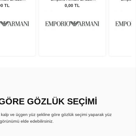
41 44
5741 44
00 TL
0,00 TL
 GÖRE GÖZLÜK SEÇİMİ
, kalp ve üçgen yüz şekline göre gözlük seçimi yaparak yüz
görünümü elde edebilirsiniz.