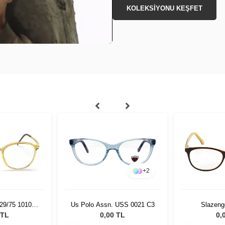
KOLEKSİYONU KEŞFET
+
2
929/75 1010
Us Polo Assn. USS 0021 C3
Slazeng
18
 TL
0,00 TL
0,