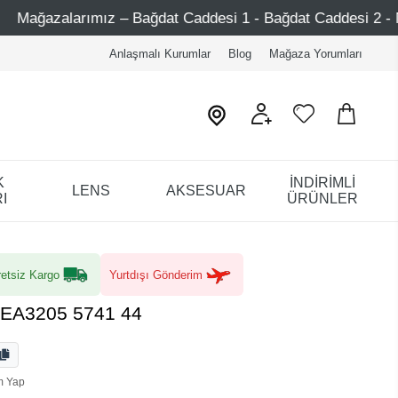
ağdat Caddesi 1 - Bağdat Caddesi 2 - Nişantaşı – Etiler – 
Anlaşmalı Kurumlar
Blog
Mağaza Yorumları
K
İNDİRİMLİ
LENS
AKSESUAR
I
ÜRÜNLER
etsiz Kargo
Yurtdışı Gönderim
 EA3205 5741 44
m Yap