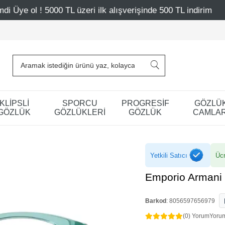
üzeri ilk alışverişinde 500 TL indirim
Mağazalarımız – B
KLİPSLİ
SPORCU
PROGRESİF
GÖZLÜ
GÖZLÜK
GÖZLÜKLERİ
GÖZLÜK
CAMLAR
Yetkili Satıcı
Ücr
Emporio Armani
Barkod
:
8056597656979
(0) Yorum
Yoru