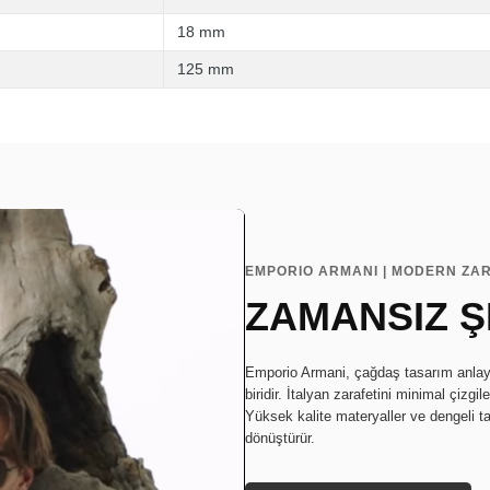
18 mm
125 mm
EMPORIO ARMANI | MODERN ZAR
ZAMANSIZ Ş
Emporio Armani, çağdaş tasarım anlayış
biridir. İtalyan zarafetini minimal çizgi
Yüksek kalite materyaller ve dengeli t
dönüştürür.