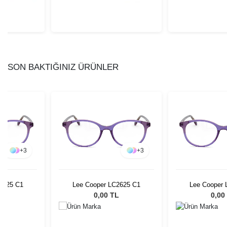
SON BAKTIĞINIZ ÜRÜNLER
+
3
+
3
2625 C1
Lee Cooper LC2625 C1
Lee Cooper 
L
0,00 TL
0,00