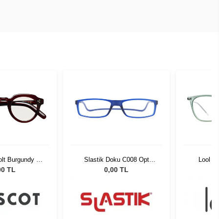
lt Burgundy 45
Slastik Doku C008 Opt
Lool D
21-01
1055081
00 TL
0,00 TL