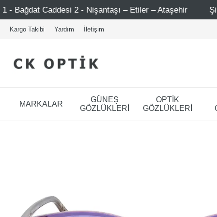
 2 - Nişantaşı – Etiler – Ataşehir
Şimdi Üye ol ! 5000 
Kargo Takibi
Yardım
İletişim
GÜNEŞ
OPTİK
MARKALAR
GÖZLÜKLERİ
GÖZLÜKLERİ