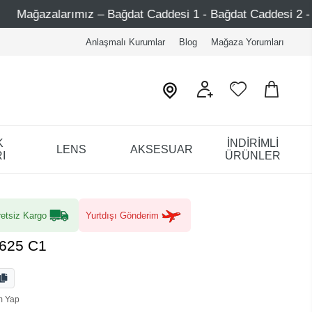
– Bağdat Caddesi 1 - Bağdat Caddesi 2 - Nişantaşı – Etiler
Anlaşmalı Kurumlar
Blog
Mağaza Yorumları
K
İNDİRİMLİ
LENS
AKSESUAR
I
ÜRÜNLER
etsiz Kargo
Yurtdışı Gönderim
625 C1
m Yap