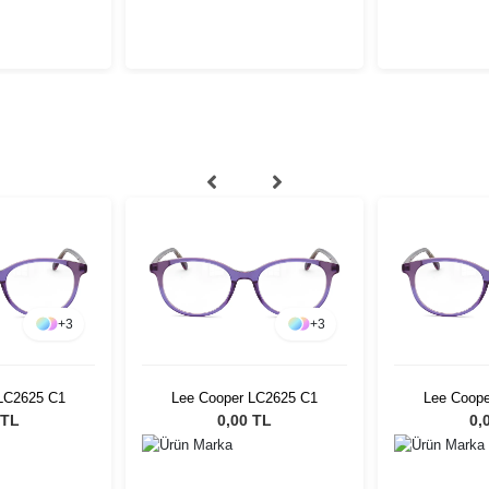
+
3
+
3
LC2625 C1
Lee Cooper LC2625 C1
Lee Coop
 TL
0,00 TL
0,