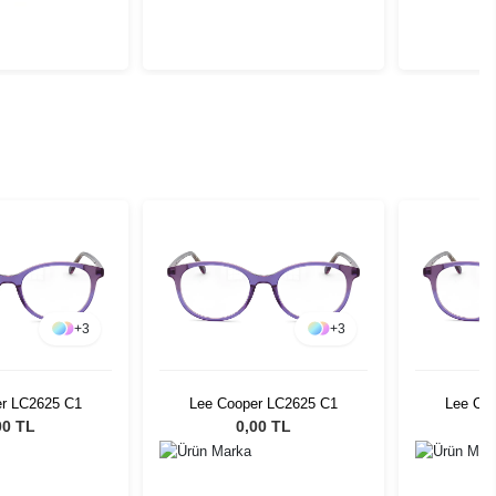
+
3
+
3
er LC2625 C1
Lee Cooper LC2625 C1
Lee Co
00 TL
0,00 TL