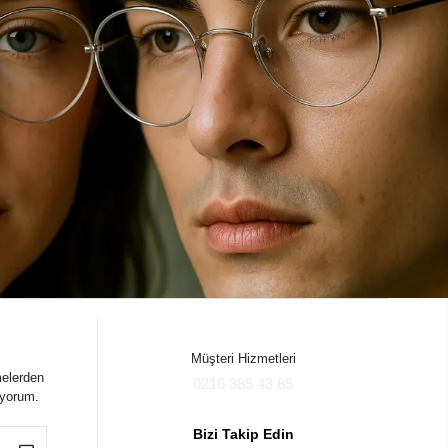
Müşteri Hizmetleri
melerden
0216 385 43 85
iyorum.
Bizi Takip Edin