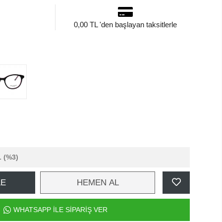
0,00 TL 'den başlayan taksitlerle
L
(%3)
LE
HEMEN AL
WHATSAPP İLE SİPARİŞ VER