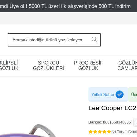
TL üzeri ilk alışverişinde 500 TL indirim
Mağazalarımız 
KLİPSLİ
SPORCU
PROGRESİF
GÖZLÜ
GÖZLÜK
GÖZLÜKLERİ
GÖZLÜK
CAMLAR
Yetkili Satıcı
Ücr
Lee Cooper LC2
Barkod
:
8681668348035
(0) Yorum
Yoru