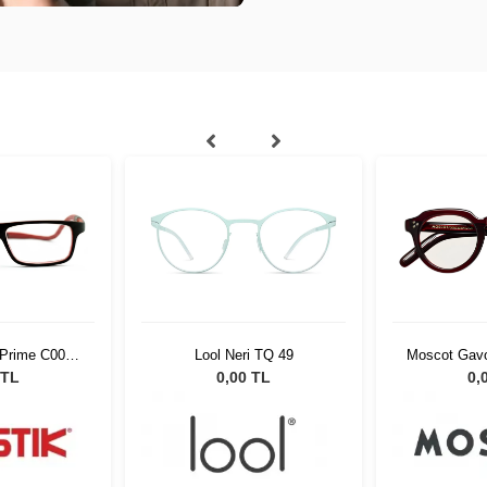
 Prime C004
Lool Neri TQ 49
Moscot Gavo
55861
02
 TL
0,00 TL
0,