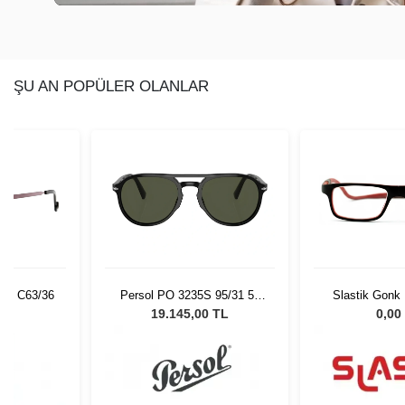
ŞU AN POPÜLER OLANLAR
11 C63/36
Persol PO 3235S 95/31 55
Slastik Gonk
Unisex Güneş Gözlüğü
Opt 10
L
19.145,00 TL
0,00