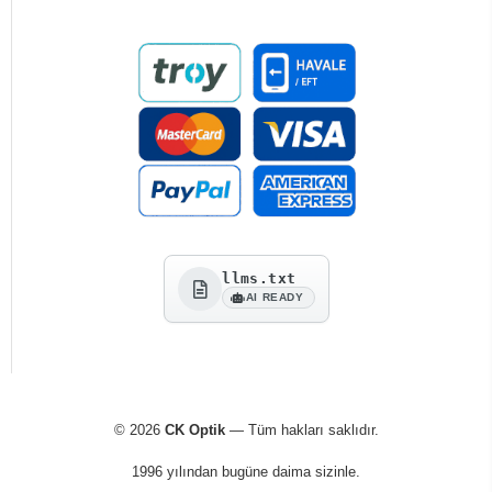
llms.txt
AI READY
© 2026
CK Optik
— Tüm hakları saklıdır.
1996 yılından bugüne daima sizinle.