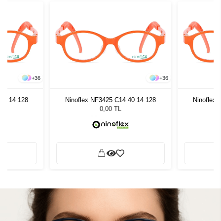
+
36
+
36
40 14 128
Ninoflex NF3425 C14 40 14 128
Ninoflex
0,00 TL