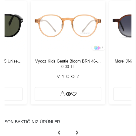
+
4
1 55 Unisex
Vycoz Kids Gentle Bloom BRN 46-19
Morel JN90
ğü
135
G
L
0,00 TL
SON BAKTIĞINIZ ÜRÜNLER