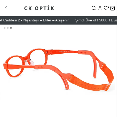
esi 2 - Nişantaşı – Etiler – Ataşehir
Şimdi Üye ol ! 5000 TL üzeri i