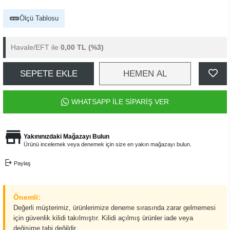
Ölçü Tablosu
Havale/EFT ile
0,00 TL
(%3)
SEPETE EKLE
HEMEN AL
WHATSAPP İLE SİPARİŞ VER
Yakınınızdaki Mağazayı Bulun
Ürünü incelemek veya denemek için size en yakın mağazayı bulun.
Paylaş
Önemli:
Değerli müşterimiz, ürünlerimize deneme sırasında zarar gelmemesi
için güvenlik kilidi takılmıştır. Kilidi açılmış ürünler iade veya
değişime tabi değildir.