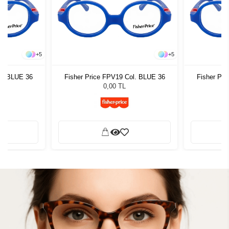
+
5
+
5
l. BLUE 36
Fisher Price FPV19 Col. BLUE 36
Fisher Pr
0,00 TL