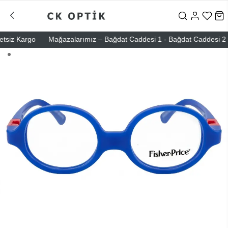
siz Kargo
Mağazalarımız – Bağdat Caddesi 1 - Bağdat Caddesi 2 - Niş