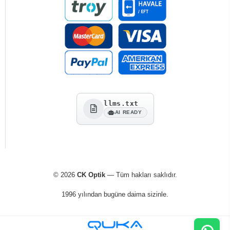
llms.txt
AI READY
© 2026
CK Optik
— Tüm hakları saklıdır.
1996 yılından bugüne daima sizinle.