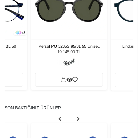
+
3
son BL 50
Persol PO 3235S 95/31 55 Unisex
Lindberg
Güneş Gözlüğü
19.145,00 TL
SON BAKTIĞINIZ ÜRÜNLER