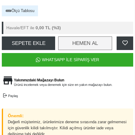
Ölçü Tablosu
Havale/EFT ile
0,00 TL
(%3)
SEPETE EKLE
HEMEN AL
WHATSAPP İLE SİPARİŞ VER
Yakınınızdaki Mağazayı Bulun
Ürünü incelemek veya denemek için size en yakın mağazayı bulun.
Paylaş
Önemli:
Değerli müşterimiz, ürünlerimize deneme sırasında zarar gelmemesi
için güvenlik kilidi takılmıştır. Kilidi açılmış ürünler iade veya
değişime tabi değildir.