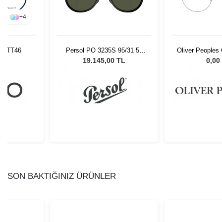
+
4
WNTT46
Persol PO 3235S 95/31 55
Oliver Peoples
Unisex Güneş Gözlüğü
48
L
19.145,00 TL
0,00
SON BAKTIĞINIZ ÜRÜNLER