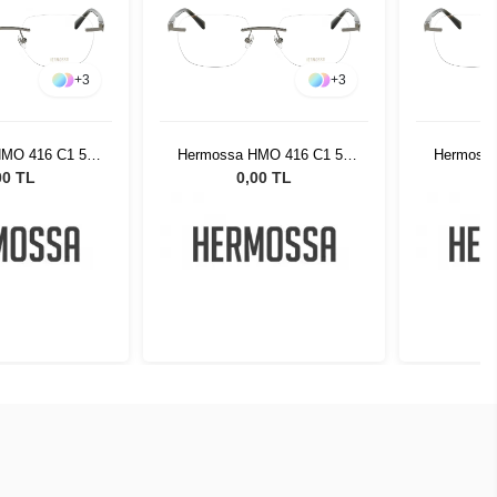
+
3
+
3
MO 416 C1 54
Hermossa HMO 416 C1 54
Hermossa
19
19
00 TL
0,00 TL