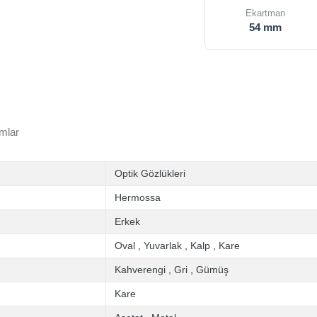
Ekartman
54 mm
mlar
Optik Gözlükleri
Hermossa
Erkek
Oval
,
Yuvarlak
,
Kalp
,
Kare
Kahverengi
,
Gri
,
Gümüş
Kare