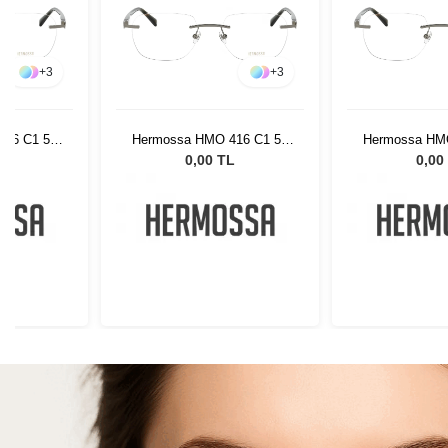
+
3
+
3
416 C1 54
Hermossa HMO 416 C1 54
Hermossa HM
19
19
L
0,00 TL
0,00