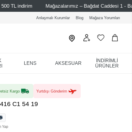
Mağazalarımız – Bağdat Caddesi 1 - Bağdat Caddesi 2 - 
Anlaşmalı Kurumlar
Blog
Mağaza Yorumları
K
İNDİRİMLİ
LENS
AKSESUAR
I
ÜRÜNLER
etsiz Kargo
Yurtdışı Gönderim
416 C1 54 19
m Yap