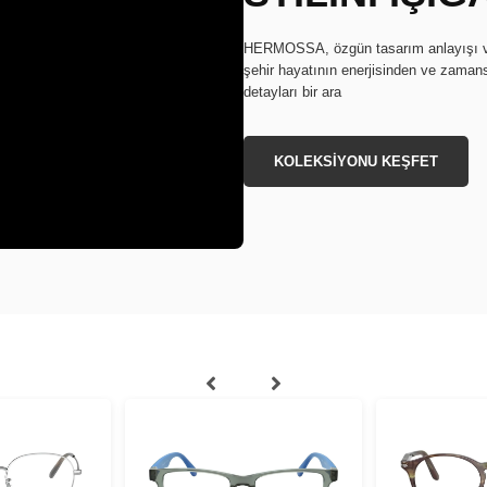
HERMOSSA, özgün tasarım anlayışı ve in
şehir hayatının enerjisinden ve zamans
detayları bir ara
KOLEKSİYONU KEŞFET