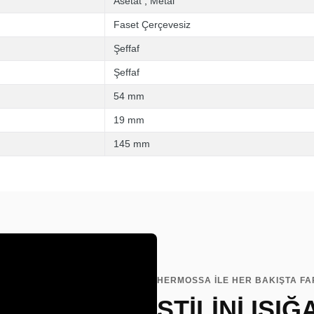
Asetat
,
Metal
Faset Çerçevesiz
Şeffaf
Şeffaf
54 mm
19 mm
145 mm
HERMOSSA İLE HER BAKIŞTA FA
STİLİNİ IŞIĞ