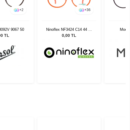
+
2
+
36
3092V 9067 50
Ninoflex NF3424 C14 44 16
Modo 
128
00 TL
0,00 TL