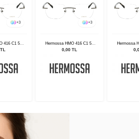
+
3
+
3
O 416 C1 54
Hermossa HMO 416 C1 54
Hermossa H
19
 TL
0,00 TL
0,