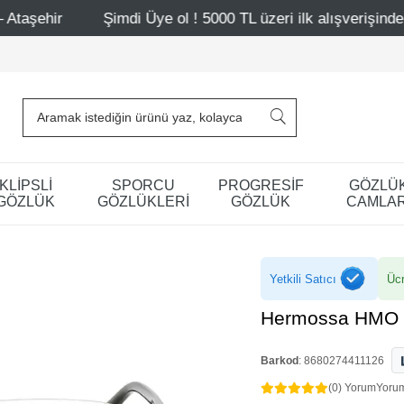
imdi Üye ol ! 5000 TL üzeri ilk alışverişinde 500 TL indirim
KLİPSLİ
SPORCU
PROGRESİF
GÖZLÜ
GÖZLÜK
GÖZLÜKLERİ
GÖZLÜK
CAMLAR
Yetkili Satıcı
Ücr
Hermossa HMO 
Barkod
:
8680274411126
(0) Yorum
Yoru