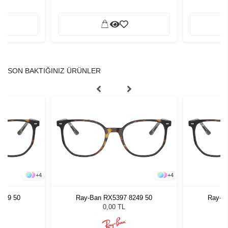
SON BAKTIĞINIZ ÜRÜNLER
+
4
+
4
249 50
Ray-Ban RX5397 8249 50
Ray-B
0,00 TL