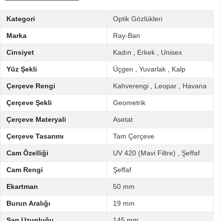
Kategori
Optik Gözlükleri
Marka
Ray-Ban
Cinsiyet
Kadın
,
Erkek
,
Unisex
Yüz Şekli
Üçgen
,
Yuvarlak
,
Kalp
Çerçeve Rengi
Kahverengi
,
Leopar
,
Havana
Çerçeve Şekli
Geometrik
Çerçeve Materyali
Asetat
Çerçeve Tasarımı
Tam Çerçeve
Cam Özelliği
UV 420 (Mavi Filtre)
,
Şeffaf
Cam Rengi
Şeffaf
Ekartman
50 mm
Burun Aralığı
19 mm
Sap Uzunluğu
145 mm