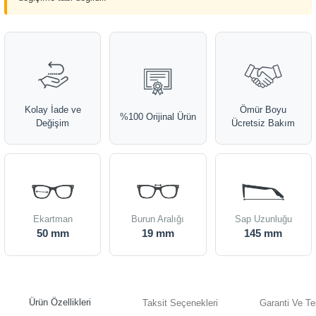
Kolay İade ve
Ömür Boyu
%100 Orijinal Ürün
Değişim
Ücretsiz Bakım
Ekartman
Burun Aralığı
Sap Uzunluğu
50 mm
19 mm
145 mm
Ürün Özellikleri
Taksit Seçenekleri
Garanti Ve Te