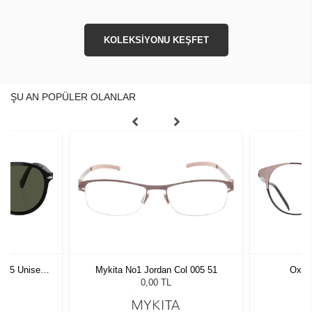
KOLEKSİYONU KEŞFET
ŞU AN POPÜLER OLANLAR
1 55 Unisex
Mykita No1 Jordan Col 005 51
Oxibi
ğü
L
0,00 TL