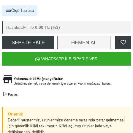
Ölçü Tablosu
Havale/EFT ile
0,00 TL
(%3)
SEPETE EKLE
HEMEN AL
WHATSAPP İLE SİPARİŞ VER
Yakınınızdaki Mağazayı Bulun
Ürünü incelemek veya denemek için size en yakın mağazayı bulun.
Paylaş
Önemli:
Değerli müşterimiz, ürünlerimize deneme sırasında zarar gelmemesi
için güvenlik kilidi takılmıştır. Kilidi açılmış ürünler iade veya
değişime tabi değildir.