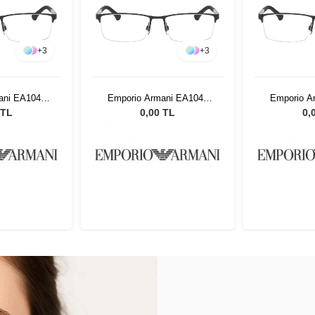
+
3
+
3
ani EA1041
Emporio Armani EA1041
Emporio A
 53
3094 53
30
 TL
0,00 TL
0,