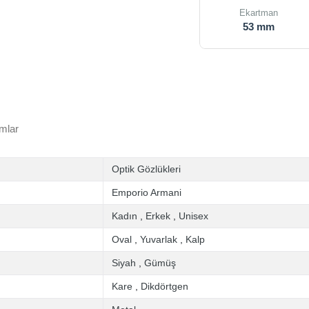
Ekartman
53 mm
mlar
Optik Gözlükleri
Emporio Armani
Kadın
,
Erkek
,
Unisex
Oval
,
Yuvarlak
,
Kalp
Siyah
,
Gümüş
Kare
,
Dikdörtgen