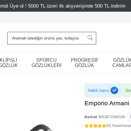
üzeri ilk alışverişinde 500 TL indirim
Mağazalarımız – B
KLİPSLİ
SPORCU
PROGRESİF
GÖZLÜ
GÖZLÜK
GÖZLÜKLERİ
GÖZLÜK
CAMLAR
Yetkili Satıcı
Ücr
Emporio Armani
Barkod
:
8053672468106
(0) Yorum
Yoru