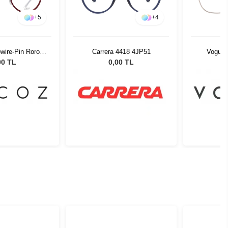
+
5
+
4
wire-Pin Roro
Carrera 4418 4JP51
Vogue 
-22 51526
00 TL
0,00 TL