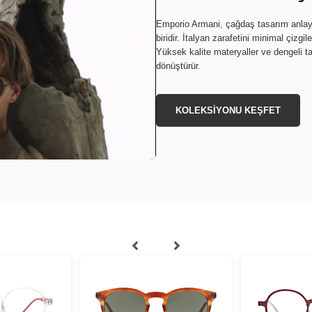
Emporio Armani, çağdaş tasarım anlayış
biridir. İtalyan zarafetini minimal çizgi
Yüksek kalite materyaller ve dengeli t
dönüştürür.
KOLEKSİYONU KEŞFET