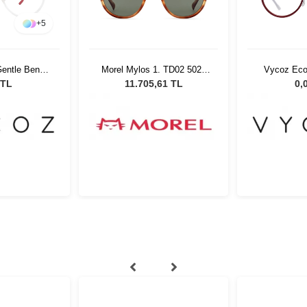
+
5
entle Benn
Morel Mylos 1. TD02 5021
Vycoz Eco
17 135
Unisex Güneş Gözlüğü
RED 46
 TL
11.705,61 TL
0,