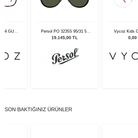
9404 GUN-
Persol PO 3235S 95/31 55
Vycoz Kids G
-19
Unisex Güneş Gözlüğü
CRT 46-
L
19.145,00 TL
0,00
SON BAKTIĞINIZ ÜRÜNLER