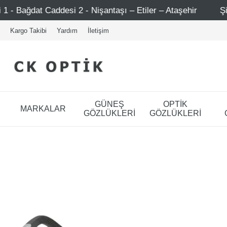
- Nişantaşı – Etiler – Ataşehir
Şimdi Üye ol ! 5000 TL 
Kargo Takibi
Yardım
İletişim
GÜNEŞ
OPTİK
MARKALAR
GÖZLÜKLERİ
GÖZLÜKLERİ