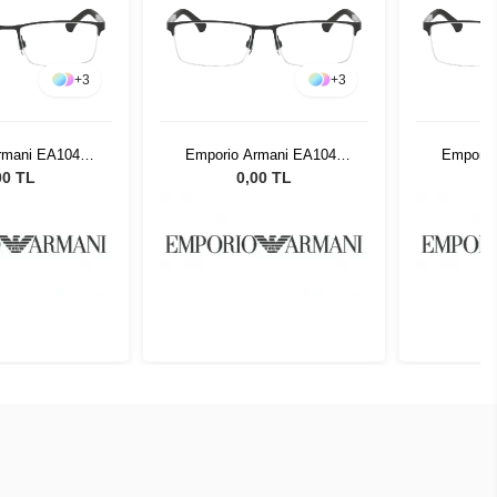
+
3
+
3
rmani EA1041
Emporio Armani EA1041
Emporio
94 53
3094 53
00 TL
0,00 TL