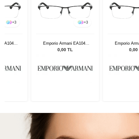
+
3
+
3
i EA1041
Emporio Armani EA1041
Emporio Arm
3
3094 53
3094
L
0,00 TL
0,00