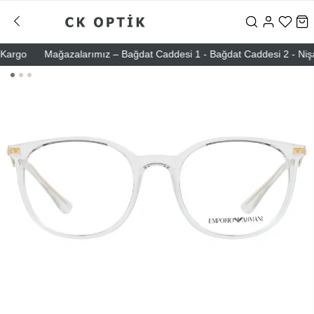
rgo
Mağazalarımız – Bağdat Caddesi 1 - Bağdat Caddesi 2 - Nişantaşı