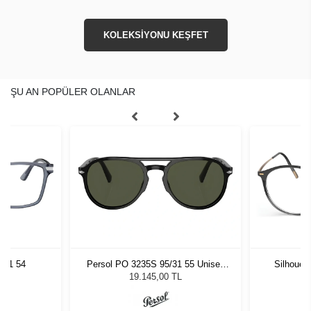
KOLEKSİYONU KEŞFET
ŞU AN POPÜLER OLANLAR
1O1 54
Persol PO 3235S 95/31 55 Unisex
Silhouet
Güneş Gözlüğü
19.145,00 TL