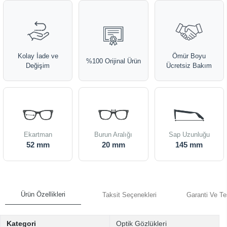
Kolay İade ve
Ömür Boyu
%100 Orijinal Ürün
Değişim
Ücretsiz Bakım
Ekartman
Burun Aralığı
Sap Uzunluğu
52 mm
20 mm
145 mm
Ürün Özellikleri
Taksit Seçenekleri
Garanti Ve Te
Kategori
Optik Gözlükleri