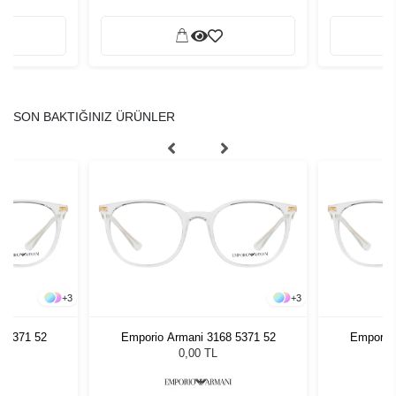
SON BAKTIĞINIZ ÜRÜNLER
+
3
+
3
8 5371 52
Emporio Armani 3168 5371 52
Emporio 
0,00 TL