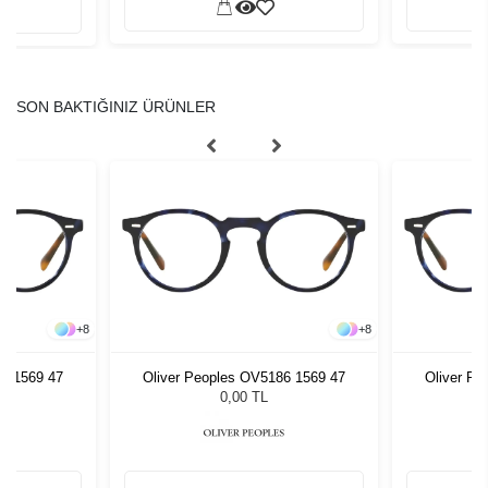
SON BAKTIĞINIZ ÜRÜNLER
+
8
+
8
86 1569 47
Oliver Peoples OV5186 1569 47
Oliver Pe
0,00 TL