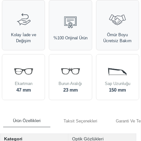
Kolay İade ve
Ömür Boyu
%100 Orijinal Ürün
Değişim
Ücretsiz Bakım
Ekartman
Burun Aralığı
Sap Uzunluğu
47 mm
23 mm
150 mm
Ürün Özellikleri
Taksit Seçenekleri
Garanti Ve Te
Kategori
Optik Gözlükleri