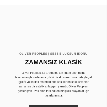
OLIVER PEOPLES | SESSİZ LÜKSÜN İKONU
ZAMANSIZ KLASİK
Oliver Peoples, Los Angeles’tan ilham alan rafine
tasarımlarıyla sade ama güçlü bir stil sunar. İnce detaylar, el
işçiliği ve kaliteli materyallerle şekillenen koleksiyonlar,
zamansız bir estetik anlayışını yansıtır. Oliver Peoples,
gösterişten uzak ama fark edilen bir şıklık arayanlar için
tasarlanmıştır.