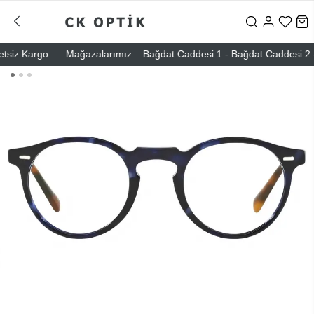
iz Kargo
Mağazalarımız – Bağdat Caddesi 1 - Bağdat Caddesi 2 - Nişa