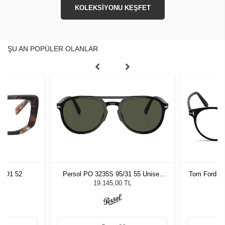
KOLEKSİYONU KEŞFET
ŞU AN POPÜLER OLANLAR
R1O1 52
Persol PO 3235S 95/31 55 Unisex
Tom Ford T
Güneş Gözlüğü
19.145,00 TL